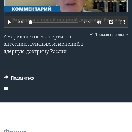
Learning English
0:00
4:35
СОЦИАЛЬНЫЕ СЕТИ
Прямая ссылка
Американские эксперты – о
внесении Путиным изменений в
ядерную доктрину России
Языки
Поделиться