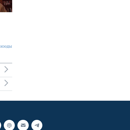
пизоды