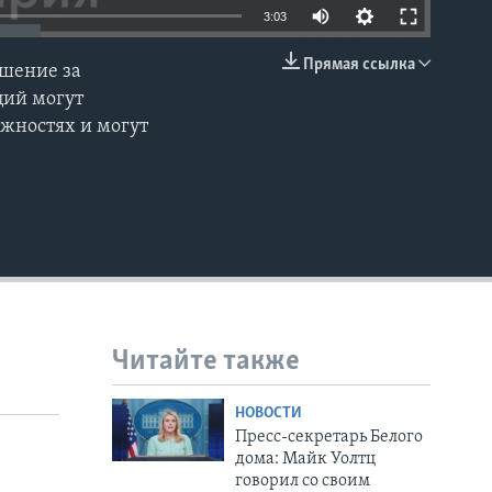
Auto
3:03
240p
Прямая ссылка
ешение за
EMBED
360p
ций могут
ожностях и могут
480p
720p
1080p
480p
Читайте также
НОВОСТИ
Пресс-секретарь Белого
дома: Майк Уолтц
говорил со своим