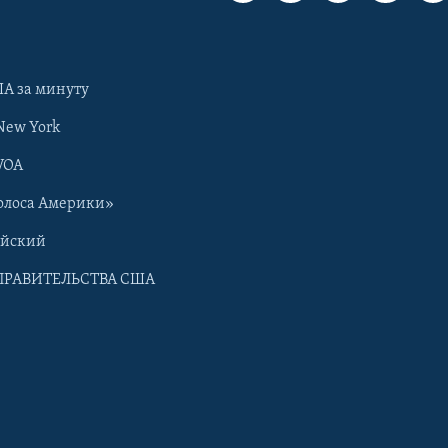
А за минуту
New York
VOA
олоса Америки»
ийский
ПРАВИТЕЛЬСТВА США