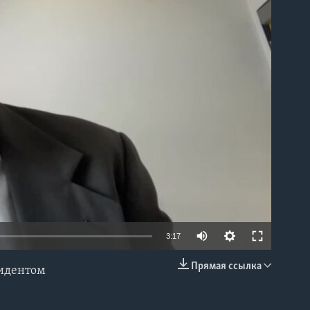
able
3:17
Прямая ссылка
зидентом
EMBED