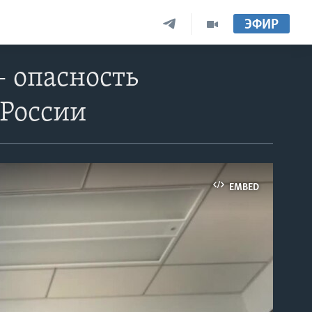
ЭФИР
– опасность
 России
EMBED