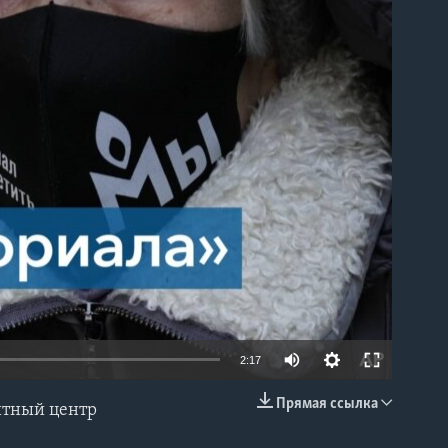
able
2:17
Прямая ссылка
итный центр
EMBED