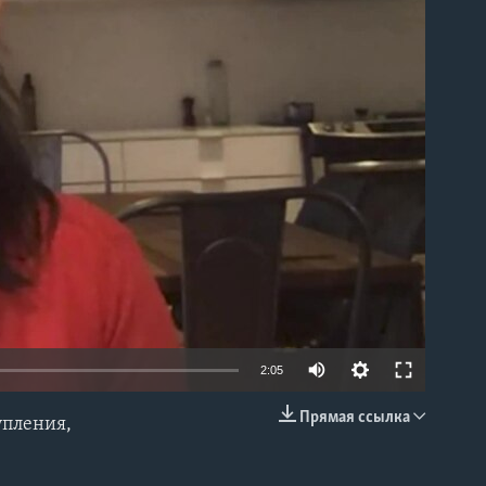
able
2:05
Прямая ссылка
упления,
EMBED