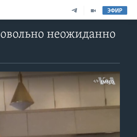
ЭФИР
 довольно неожиданно
EMBED