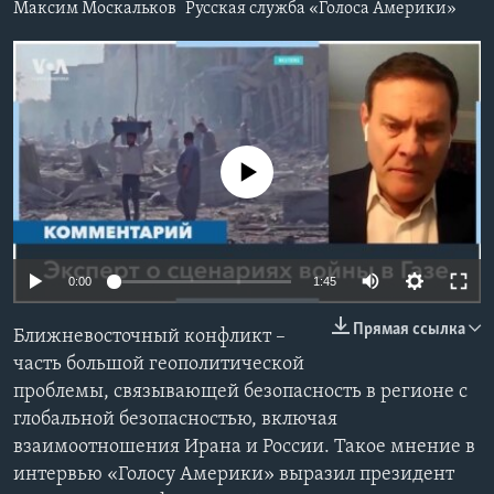
Максим Москальков
Русская служба «Голоса Америки»
Learning English
СОЦИАЛЬНЫЕ СЕТИ
No media source currently available
Языки
0:00
1:45
Прямая ссылка
Ближневосточный конфликт –
часть большой геополитической
проблемы, связывающей безопасность в регионе с
глобальной безопасностью, включая
взаимоотношения Ирана и России. Такое мнение в
интервью «Голосу Америки» выразил президент