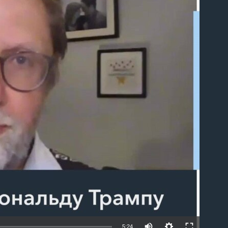
able
5:24