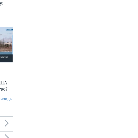
у:
США
тво?
пизоды