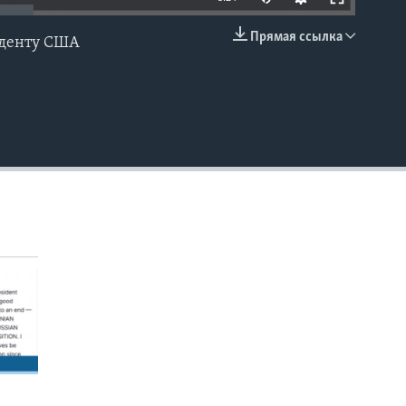
Прямая ссылка
иденту США
EMBED