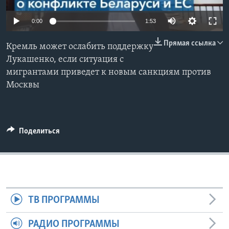
Learning English
0:00
1:53
Прямая ссылка
СОЦИАЛЬНЫЕ СЕТИ
Кремль может ослабить поддержку
Лукашенко, если ситуация с
мигрантами приведет к новым санкциям против
Москвы
Языки
Поделиться
ТВ ПРОГРАММЫ
РАДИО ПРОГРАММЫ