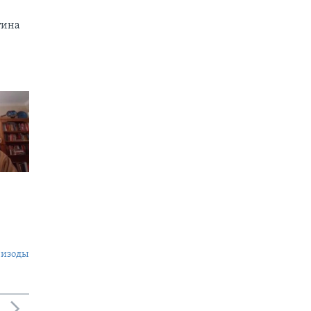
тина
пизоды