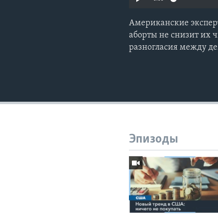
Американские эксперт
аборты не снизит их 
разногласия между д
Эпизоды