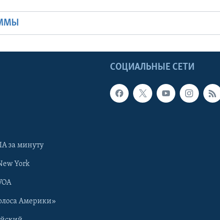
АММЫ
Ы
СОЦИАЛЬНЫЕ СЕТИ
А за минуту
New York
VOA
олоса Америки»
ийский