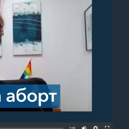
able
2:09