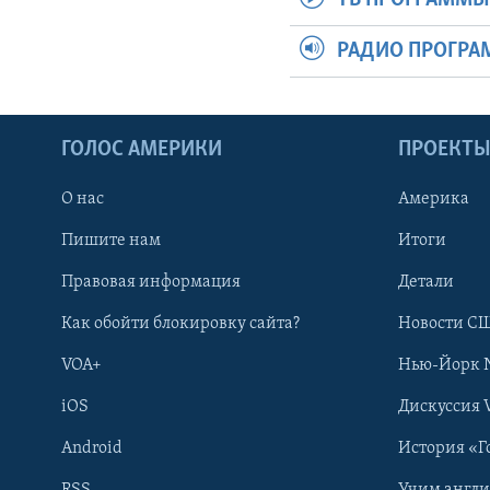
РАДИО ПРОГР
ГОЛОС АМЕРИКИ
ПРОЕКТ
О нас
Америка
Пишите нам
Итоги
Правовая информация
Детали
Как обойти блокировку сайта?
Новости СШ
VOA+
Нью-Йорк 
iOS
Дискуссия 
Android
История «Г
RSS
Учим англ