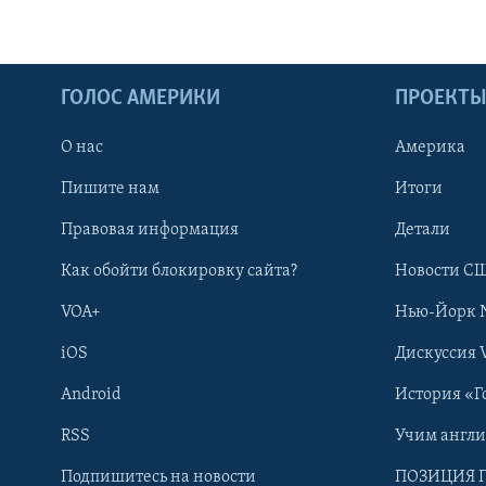
ГОЛОС АМЕРИКИ
ПРОЕКТ
О нас
Америка
Пишите нам
Итоги
Правовая информация
Детали
Как обойти блокировку сайта?
Новости СШ
VOA+
Нью-Йорк 
iOS
Дискуссия 
Android
История «Г
RSS
Учим англ
Learning English
Подпишитесь на новости
ПОЗИЦИЯ 