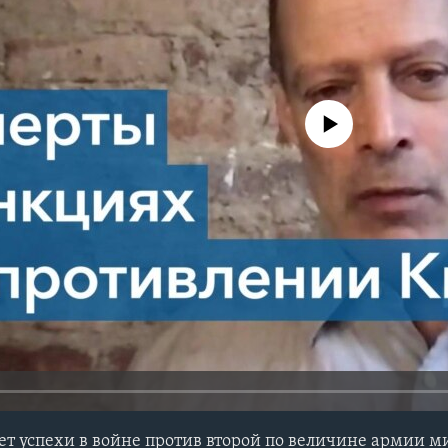
No media source currently avail
т успехи в войне против второй по величине армии ми