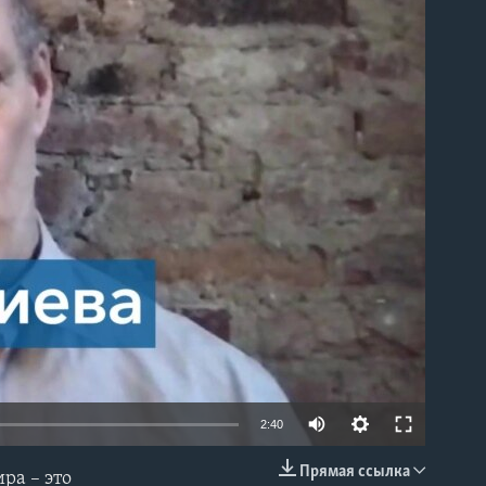
able
2:40
Прямая ссылка
ра – это
EMBED