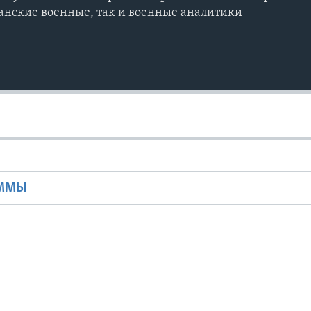
анские военные, так и военные аналитики
Ы
АММЫ