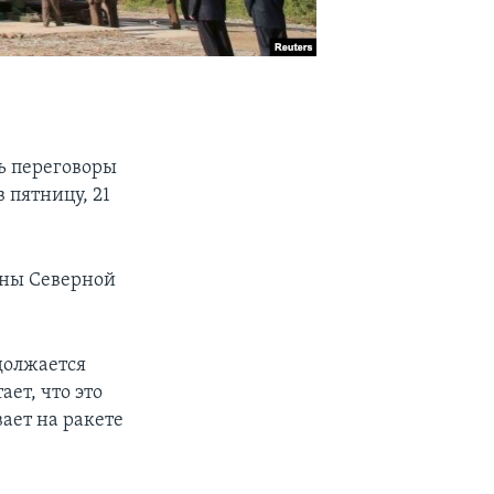
ть переговоры
 пятницу, 21
оны Северной
должается
ет, что это
ает на ракете