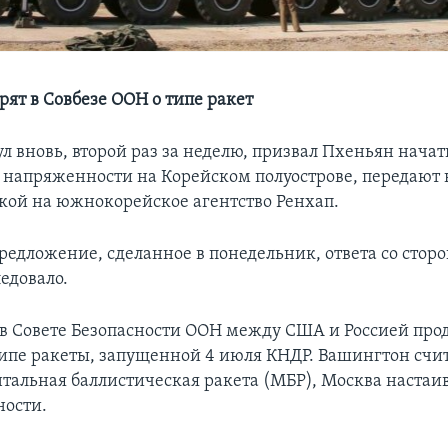
рят в Совбезе ООН о типе ракет
л вновь, второй раз за неделю, призвал Пхеньян нача
напряженности на Корейском полуострове, передают в
лкой на южнокорейское агентство Ренхап.
редложение, сделанное в понедельник, ответа со стор
едовало.
 в Совете Безопасности ООН между США и Россией про
типе ракеты, запущенной 4 июля КНДР. Вашингтон счита
альная баллистическая ракета (МБР), Москва настаив
ности.