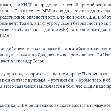
аивает, что КНДР не представляет собой прямой военно
л он. – Раз у нее нет МБР, и она далеко от создания та
средственной опасности нет. В то же время США, и об э
резидент Трамп, видят угрозу своей безопасности как р
ея весьма близка к созданию МБР, которая может дост
США».
сия действует в рамках российско-китайского заявлени
акануне саммита «Двадцатки» во время визита Си Цз
ывает Александр Гольц.
жду прочим, говорится о законном праве Пхеньяна отв
ак он считает нужным, – уточнил он. – Кроме того, в о
я этого заявления заключается в том, что КНДР надо п
.
алитика, США решительно высказываются в пользу все