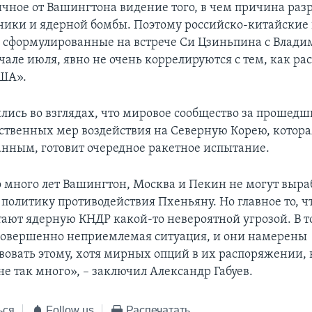
чное от Вашингтона видение того, в чем причина раз
ники и ядерной бомбы. Поэтому российско-китайские
 сформулированные на встрече Си Цзиньпина с Влад
але июля, явно не очень коррелируются с тем, как р
США».
лись во взглядах, что мировое сообщество за прошедш
ственных мер воздействия на Северную Корею, котора
нным, готовит очередное ракетное испытание.
о много лет Вашингтон, Москва и Пекин не могут выра
политику противодействия Пхеньяну. Но главное то, чт
тают ядерную КНДР какой-то невероятной угрозой. В т
совершенно неприемлемая ситуация, и они намерены
вовать этому, хотя мирных опций в их распоряжении, 
не так много», – заключил Александр Габуев.
ься
Follow us
Распечатать