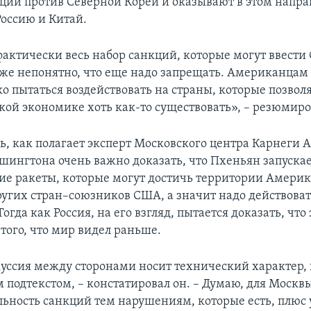
ций против Северной Кореи и оказывают в этом напр
Россию и Китай.
фактически весь набор санкций, которые могут ввести
уже непонятно, что еще надо запрещать. Американцам 
ко пытаться воздействовать на страны, которые позвол
кой экономике хоть как-то существовать», – резюмиро
дь, как полагает эксперт Московского центра Карнеги 
ашингтона очень важно доказать, что Пхеньян запуска
ие ракеты, которые могут достичь территории Америк
ругих стран–союзников США, а значит надо действоват
огда как Россия, на его взгляд, пытается доказать, что 
 того, что мир видел раньше.
скуссия между сторонами носит технический характер, 
 подтекстом, – констатировал он. – Думаю, для Москв
ьность санкций тем нарушениям, которые есть, плюс 