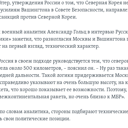
тер, утверждения России о том, что Северная Корея н
усилиям Вашингтона в Совете Безопасности, направл
санкций против Северной Кореи.
военный аналитик Александр Гольц в интервью Русс
ики» заметил, что разногласия Москвы и Вашингтона 
т на первый взгляд, технический характер.
оссия в своем подходе руководствуется тем, что север
ела около 500 километров, – пояснил он. – Ну раз така
средней дальности. Такой логики придерживается Моск
праведливо указывают на очень большую высоту, на 
кета, что хорошо показывает ее возможности. Поэтому,
 межконтинентальная ракета, но очень близко к МБР».
, по словам аналитика, стороны подбирают технически
ть свои политические позиции.