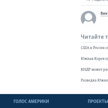
Вик
Читайте 
США и Россия с
Южная Корея п
КНДР может рас
Разведка Южной
ГОЛОС АМЕРИКИ
ПРОЕКТ