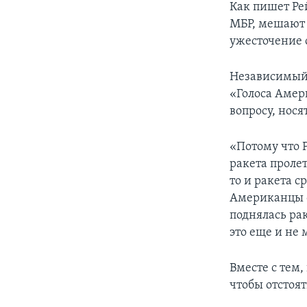
Как пишет Рей
МБР, мешают 
ужесточение 
Независимый 
«Голоса Амер
вопросу, нося
«Потому что Р
ракета пролет
то и ракета 
Американцы с
поднялась ра
это еще и не
Вместе с тем
чтобы отстоя