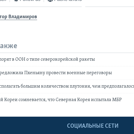
тор Владимиров
также
порят в ООН о типе северокорейской ракеты
редложила Пхеньяну провести военные переговоры
полагать большим количеством плутония, чем предполагалос
 Кореи сомневается, что Северная Корея испытала МБР
Ы
СОЦИАЛЬНЫЕ СЕТИ