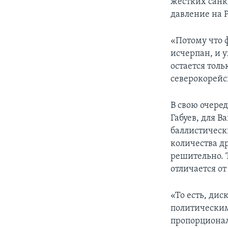
жестких санк
давление на 
«Потому что 
исчерпан, и 
остается толь
северокорейс
В свою очере
Габуев, для В
баллистическ
количества д
решительно. Т
отличается от
«То есть, ди
политическим
пропорционал