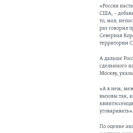
«Россия наст
США, – добави
то, мол, непо
раз говорил п
Северная Кор
территории 
А дальше Рос
сделанного н
Москву, указ
«А в нем, ме
вызовы так, к
квинтэссенци
уговаривать»
По оценке ан