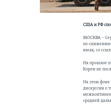
США и РФ спо
МОСКВА – Сеу
по снижению 
июля, со ссы
На прошлое п
Кореи не посл
На этом фоне
дискуссии о 
межконтинент
средней даль