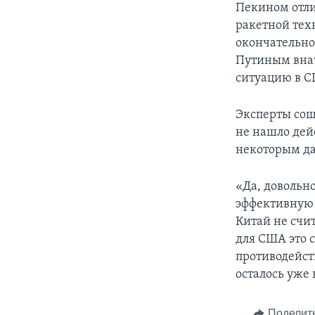
Пекином отли
ракетной тех
окончательно
Путиным внач
ситуацию в 
Эксперты сош
не нашло дей
некоторым да
«Да, довольн
эффективную 
Китай не счи
для США это 
противодейст
осталось уже 
Поделит