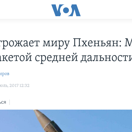
грожает миру Пхеньян: 
акетой средней дальност
иров
ль, 2017 12:32
ься