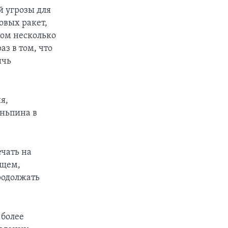
й угрозы для
ковых ракет,
том несколько
аз в том, что
ичь
я,
иньпина в
ечать на
бщем,
родолжать
 более