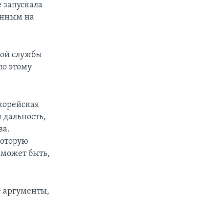
е запускала
енным на
кой службы
по этому
окорейская
я дальность,
ва.
которую
 может быть,
е аргументы,