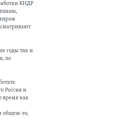
работки КНДР
 планы,
имиром
ассматривают
ие годы так и
я, по
ботать
о Россия и
о время как
в общем-то,