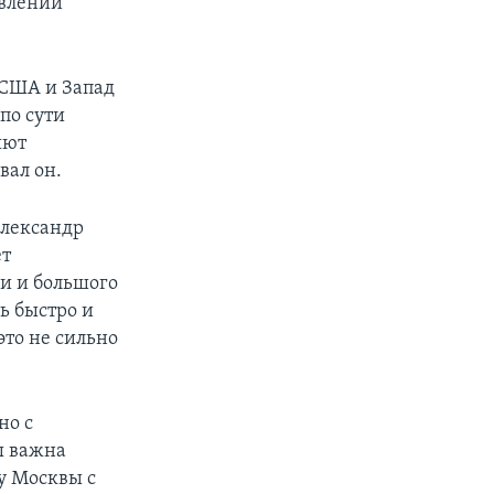
авлении
 США и Запад
по сути
яют
вал он.
Александр
ет
и и большого
ь быстро и
это не сильно
но с
ы важна
у Москвы с