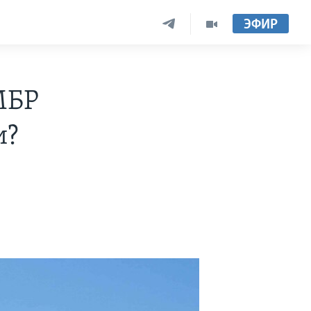
ЭФИР
МБР
и?