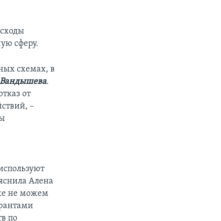
асходы
ую сферу.
ных схемах, в
 Вандышева
.
тказ от
ствий, –
лы
используют
ояснила Алена
аже не можем
урантами
тв по