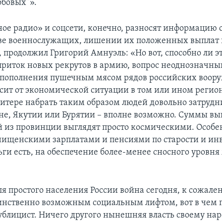
обовых”».
ное радио» и соцсети, конечно, разносят информацию 
ве военнослужащих, лишении их положенных выплат 
 продолжил Григорий Амнуэль: «Но вот, способно ли э
приток новых рекрутов в армию, вопрос неоднозначны
пополнения пушечным мясом рядов российских воору
сит от экономической ситуации в том или ином регион
итере набрать таким образом людей довольно затрудни
ане, Якутии или Бурятии – вполне возможно. Суммы вы
 из провинции выглядят просто космическими. Особе
нищенскими зарплатами и пенсиями по старости и ин
ьги есть, на обеспечение более-менее сносного уровня
ля простого населения России война сегодня, к сожале
динственно возможным социальным лифтом, вот в чем 
ублицист. Ничего другого нынешняя власть своему нар