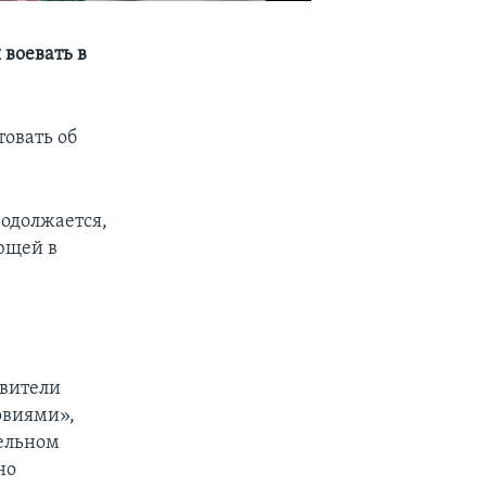
 воевать в
овать об
родолжается,
ющей в
авители
овиями»,
тельном
но