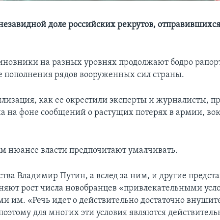
 незавидной доле российских рекрутов, отправившихся
иновники на разных уровнях продолжают бодро рапорт
ле пополнения рядов вооруженных сил страны.
лизация, как ее окрестили эксперты и журналисты, п
на на фоне сообщений о растущих потерях в армии, во
ем нюансе власти предпочитают умалчивать.
ства Владимир Путин, а вслед за ним, и другие предст
няют рост числа новобранцев «привлекательными усл
и им. «Речь идет о действительно достаточно внуши
 поэтому для многих эти условия являются действитель