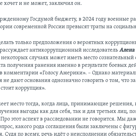
е хочет и не может, заключил он.
ержденному Госдумой бюджету, в 2024 году военные р
тории современной России превысят траты на социальн
елать только предположения о вероятных коррупцион
 рассуждает антикоррупционный исследователь
Алена
 некоторых случаях может иметь место сознательный о
та получения ранения именно в результате боевых дей
 в комментарии «Голосу Америки». – Однако материа
 не дают основания однозначно говорить о том, что за
стоит коррупция».
еет место тогда, когда лица, принимающие решения, 
лучения выгоды как для себя, так и для третьих лиц, п
Про этот аспект в расследовании не говорится. Мы д
вопрос, какого рода соглашения были заключены с фиг
. Судя по всему, речь идёт о неисполнении обязательс