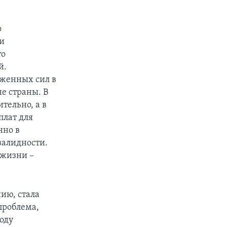
о
и
то
й.
женных сил в
е страны. В
тельно, а в
плат для
нно в
валидности.
 жизни –
нию, стала
проблема,
оду