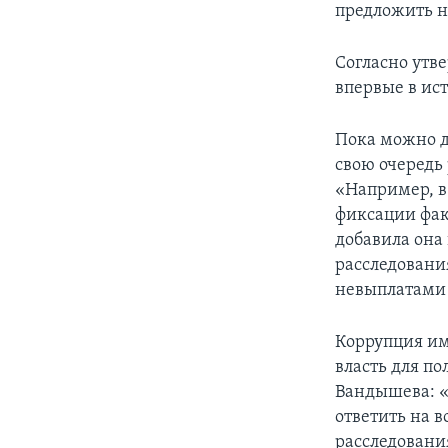
предложить н
Согласно утв
впервые в ис
Пока можно д
свою очередь
«Например, в
фиксации фак
добавила она
расследования
невыплатами 
Коррупция им
власть для по
Вандышева: «
ответить на 
расследования