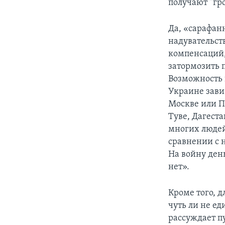
получают “гр
Да, «сарафан
надувательст
компенсаций,
затормозить 
Возможность 
Украине зави
Москве или П
Туве, Дагест
многих людей
сравнении с 
На войну ден
нет».
Кроме того, д
чуть ли не е
рассуждает п