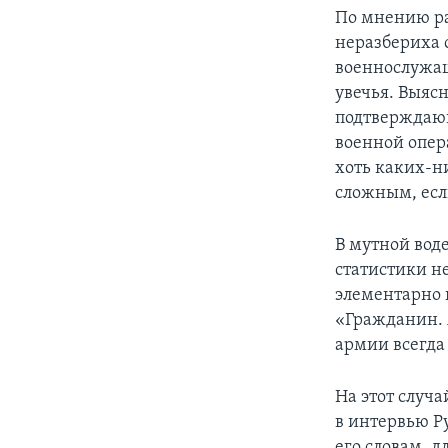
По мнению ра
неразбериха 
военнослужащ
увечья. Выясн
подтверждающ
военной опера
хоть каких-н
сложным, есл
В мутной воде
статистики н
элементарно 
«Гражданин. 
армии всегда 
На этот случа
в интервью Р
его словам, д