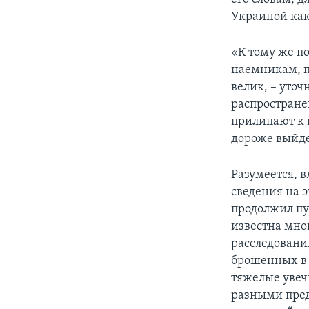
Украиной как
«К тому же п
наемникам, п
велик, – уто
распростране
прилипают к 
дороже выйде
Разумеется, в
сведения на 
продолжил пуб
известна мно
расследованию
брошенных в 
тяжелые увеч
разными пред