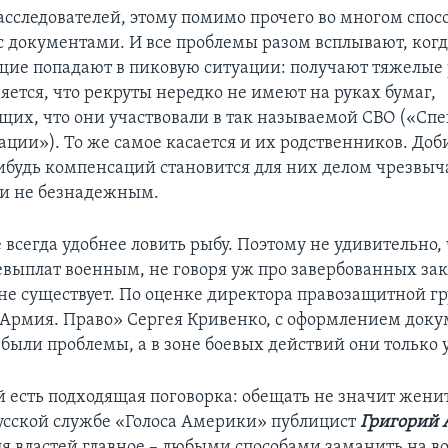
сследователей, этому помимо прочего во многом спосо
с документами. И все проблемы разом всплывают, ког
ие попадают в пиковую ситуации: получают тяжелые
яется, что рекруты нередко не имеют на руках бумаг,
их, что они участвовали в так называемой СВО («Сп
ции»). То же самое касается и их родственников. Доби
ибудь компенсаций становится для них делом чрезвы
и не безнадежным.
 всегда удобнее ловить рыбу. Поэтому не удивительно, 
евыплат военным, не говоря уж про завербованных з
не существует. По оценке директора правозащитной г
Армия. Право» Сергея Кривенко, с оформлением доку
были проблемы, а в зоне боевых действий они только 
й есть подходящая поговорка: обещать не значит женит
усской службе «Голоса Америки» публицист
Григорий 
ля властей главное – любыми способами заманить на в