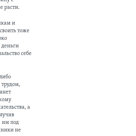
е расти.
икам и
своить тоже
око
, деньги
альство себе
-либо
 трудом,
танет
скому
ательства, а
олучив
 им под
нники не