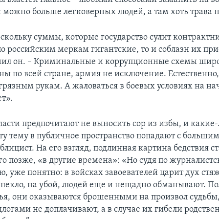
 можно больше легковерных людей, а там хоть трава н
оскольку суммы, которые государство сулит контрактн
о российским меркам гигантские, то и соблазн их при
чнил он. – Криминальные и коррупционные схемы шир
ны по всей стране, армия не исключение. Естественно
грязным рукам. А жаловаться в боевых условиях на нач
т».
ласти предпочитают не выносить сор из избы, и какие
эту тему в публичное пространство попадают с большим
лицист. На его взгляд, подлинная картина бедствия с
го позже, «в другие времена»: «Но судя по журналист
, уже понятно: в войсках завоевателей царит дух стяж
пекло, на убой, людей еще и нещадно обманывают. П
ья, они оказываются брошенными на произвол судьбы,
логами не доплачивают, а в случае их гибели родстве