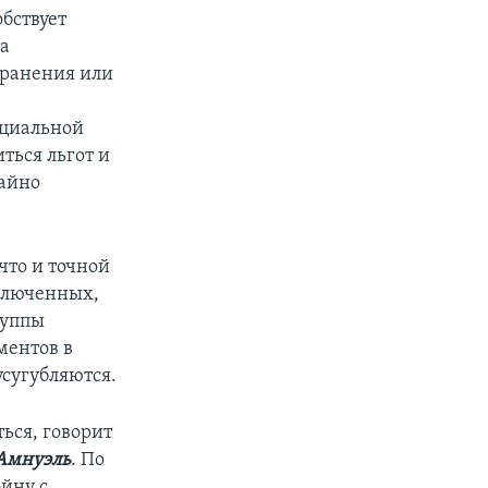
бствует
да
 ранения или
ециальной
ться льгот и
чайно
что и точной
аключенных,
руппы
ментов в
усугубляются.
ься, говорит
Амнуэль
. По
ойну с