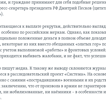
и, и граждане принимают для себя подобные решени
ресс-секретарь президента РФ Дмитрий Песков (цитата
).
тающиеся к выплате рекрутам, действительно выгляд
 особенно по российским меркам. Однако, как показы
ициально положенные деньги в полном объеме доходят
, некоторые из них вместо обещанных «златых гор» п
с учетом выполняемой «работы» и фронтовых условий,
приходится выбивать жалобами, и не факт, что успешн
о пишут медиа. К такому же выводу склоняются журна
ся в расследовательский проект «Система». На основе
нно с самими «пострадавшими» военными и их родст
 заключению, что от произвола в армии не гарантиров
, ни мобилизованные, ни наёмники – в особенности и
.