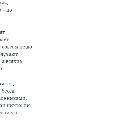
я», –
 – по
ят
вает
 совсем не до
олучают
 а всякие
о.
листы,
 бесед
венниками,
ан никто: ни
з числа