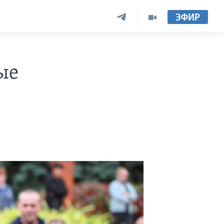
ЭФИР
ые