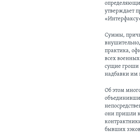
определяющим
утверждает п
«Интерфаксу»
Суммы, причи
внушительно,
практика, оф
всех военных
сущие гроши 
надбавки им 
Об этом мног
объединившие
непосредстве
они пришли к
контрактники
бывших зэков