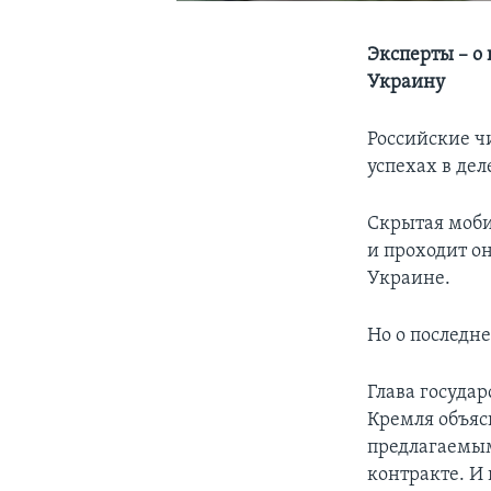
Эксперты – о
Украину
Российские ч
успехах в де
Скрытая моби
и проходит о
Украине.
Но о последн
Глава государ
Кремля объяс
предлагаемым
контракте. И