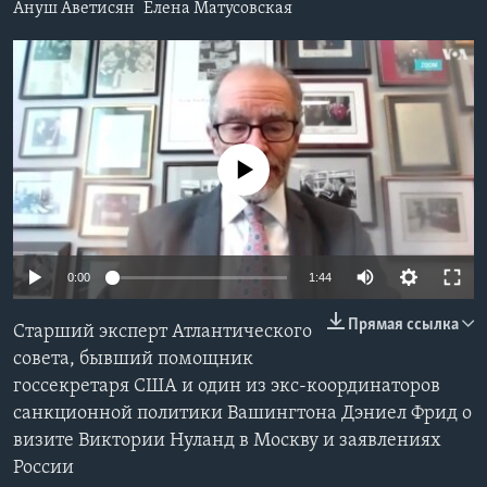
Ануш Аветисян
Елена Матусовская
Learning English
СОЦИАЛЬНЫЕ СЕТИ
No media source currently available
Языки
0:00
1:44
Прямая ссылка
Старший эксперт Атлантического
совета, бывший помощник
госсекретаря США и один из экс-координаторов
санкционной политики Вашингтона Дэниел Фрид о
визите Виктории Нуланд в Москву и заявлениях
России