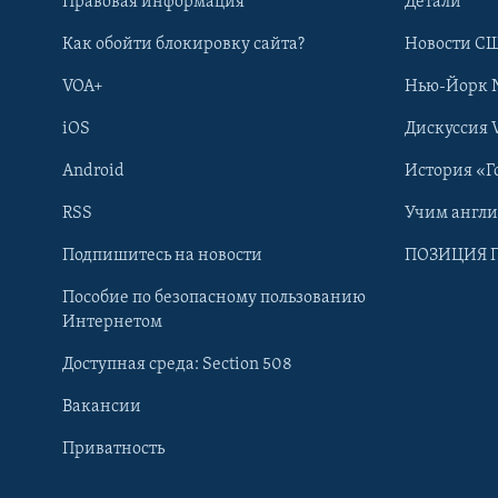
Правовая информация
Детали
Как обойти блокировку сайта?
Новости СШ
VOA+
Нью-Йорк 
iOS
Дискуссия 
Android
История «Г
RSS
Учим англ
Learning English
Подпишитесь на новости
ПОЗИЦИЯ 
Пособие по безопасному пользованию
СОЦИАЛЬНЫЕ СЕТИ
Интернетом
Доступная среда: Section 508
Вакансии
Приватность
Языки