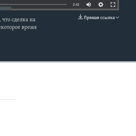
Auto
2:42
240p
Прямая ссылка
 что сделка на
EMBED
360p
екоторое время
480p
720p
1080p
480p