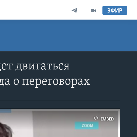
ЭФИР
дет двигаться
да о переговорах
EMBED