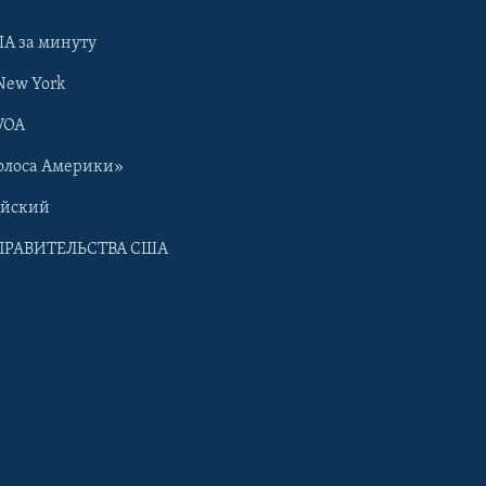
А за минуту
New York
VOA
олоса Америки»
ийский
ПРАВИТЕЛЬСТВА США