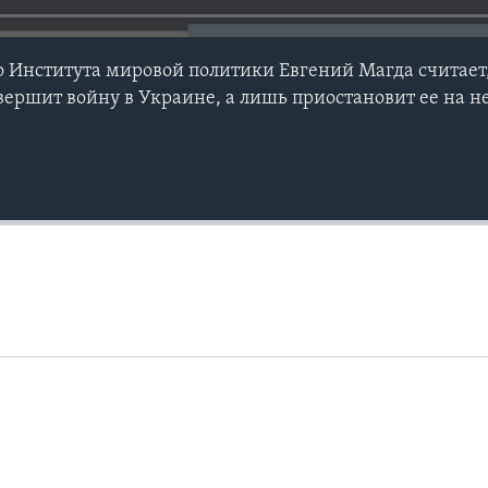
 Института мировой политики Евгений Магда считает,
авершит войну в Украине, а лишь приостановит ее на н
Auto
240p
360p
720p
1080p