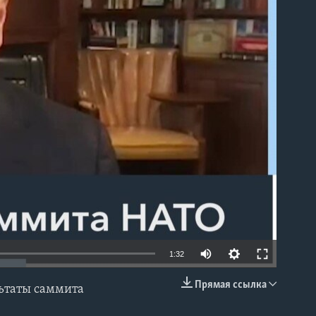
able
1:32
Прямая ссылка
льтаты саммита
EMBED