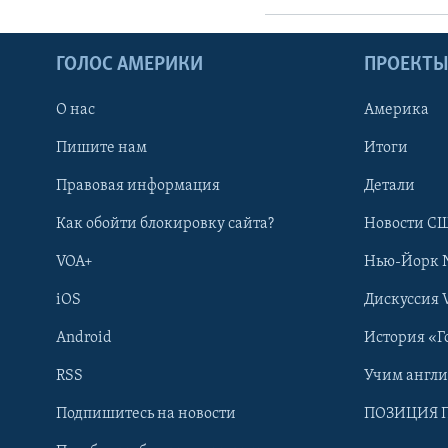
ГОЛОС АМЕРИКИ
ПРОЕКТ
О нас
Америка
Пишите нам
Итоги
Правовая информация
Детали
Как обойти блокировку сайта?
Новости СШ
VOA+
Нью-Йорк 
iOS
Дискуссия 
Android
История «Г
RSS
Учим англ
Learning English
Подпишитесь на новости
ПОЗИЦИЯ 