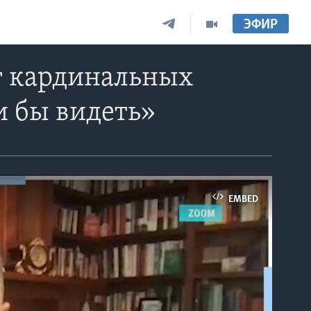
ЭФИР
т кардинальных
и бы видеть»
EMBED