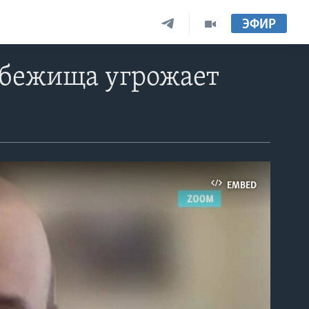
ЭФИР
убежища угрожает
EMBED