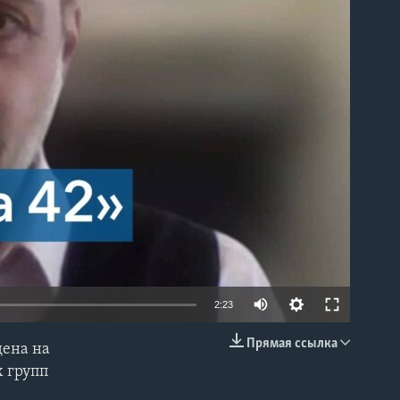
able
2:23
Прямая ссылка
дена на
EMBED
х групп