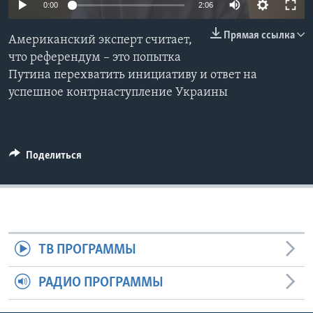
0:00
2:06
Learning English
Прямая ссылка
Американский эксперт считает,
что референдум – это попытка
СОЦИАЛЬНЫЕ СЕТИ
Путина перехватить инициативу и ответ на
успешное контрнаступление Украины
Языки
Поделиться
ТВ ПРОГРАММЫ
РАДИО ПРОГРАММЫ