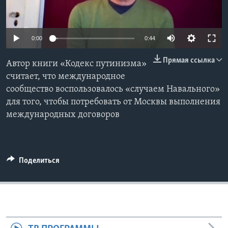
Learning English
0:00
0:44
СОЦИАЛЬНЫЕ СЕТИ
Прямая ссылка
Автор книги «Кодекс путинизма»
считает, что международное
сообщество воспользовалось «случаем Навального»
Языки
для того, чтобы потребовать от Москвы выполнения
международных договоров
Поделиться