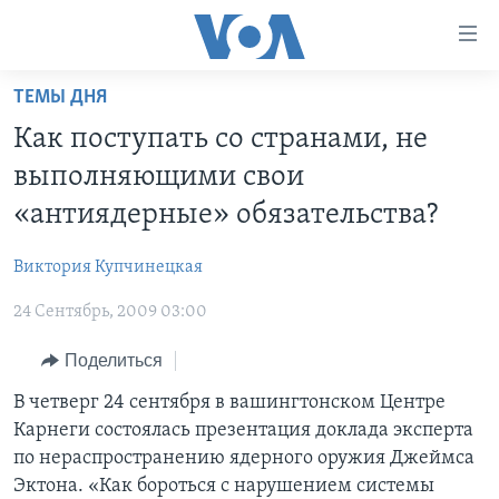
Линки
доступности
Перейти
ТЕМЫ ДНЯ
на
ГЛАВНОЕ
Как поступать со странами, не
основной
ПРОГРАММЫ
контент
выполняющими свои
ПРОЕКТЫ
Перейти
АМЕРИКА
«антиядерные» обязательства?
к
ЭКСПЕРТИЗА
НОВОСТИ ЗА МИНУТУ
УЧИМ АНГЛИЙСКИЙ
основной
Виктория Купчинецкая
ИНТЕРВЬЮ
ИТОГИ
НАША АМЕРИКАНСКАЯ ИСТОРИЯ
навигации
Перейти
24 Сентябрь, 2009 03:00
ФАКТЫ ПРОТИВ ФЕЙКОВ
ПОЧЕМУ ЭТО ВАЖНО?
А КАК В АМЕРИКЕ?
в
ЗА СВОБОДУ ПРЕССЫ
Поделиться
ДИСКУССИЯ VOA
АРТЕФАКТЫ
поиск
УЧИМ АНГЛИЙСКИЙ
ДЕТАЛИ
АМЕРИКАНСКИЕ ГОРОДКИ
В четверг 24 сентября в вашингтонском Центре
Карнеги состоялась презентация доклада эксперта
ВИДЕО
НЬЮ-ЙОРК NEW YORK
ТЕСТЫ
по нераспространению ядерного оружия Джеймса
ПОДПИСКА НА НОВОСТИ
АМЕРИКА. БОЛЬШОЕ ПУТЕШЕСТВИЕ
Эктона. «Как бороться с нарушением системы