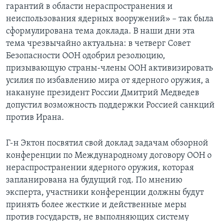
гарантий в области нераспространения и
Learning English
неиспользования ядерных вооружений» – так была
сформулирована тема доклада. В наши дни эта
тема чрезвычайно актуальна: в четверг Совет
СОЦИАЛЬНЫЕ СЕТИ
Безопасности ООН одобрил резолюцию,
призывающую страны-члены ООН активизировать
усилия по избавлению мира от ядерного оружия, а
Языки
накануне президент России Дмитрий Медведев
допустил возможность поддержки Россией санкций
против Ирана.
Г-н Эктон посвятил свой доклад задачам обзорной
конференции по Международному договору ООН о
нераспространении ядерного оружия, которая
запланирована на будущий год. По мнению
эксперта, участники конференции должны будут
принять более жесткие и действенные меры
против государств, не выполняющих систему