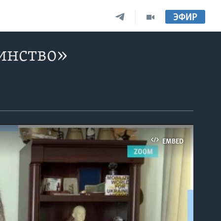
ЭФИР
динство»
EMBED