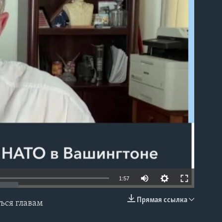
able
1:57
Прямая ссылка
ься главам
EMBED