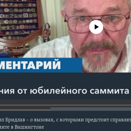
No media source currently avail
п Бридлав – о вызовах, с которыми предстоит справлят
мите в Вашингтоне