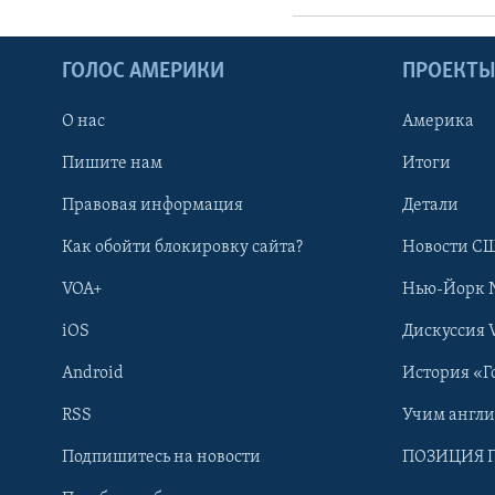
ГОЛОС АМЕРИКИ
ПРОЕКТ
О нас
Америка
Пишите нам
Итоги
Правовая информация
Детали
Как обойти блокировку сайта?
Новости СШ
VOA+
Нью-Йорк 
iOS
Дискуссия 
Android
История «Г
RSS
Учим англ
Learning English
Подпишитесь на новости
ПОЗИЦИЯ 