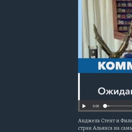
0:00
Анджела Стент и Фили
стран Альянса на сам