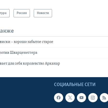
тура
Россия
Новости
также
иски – хорошо забытое старое
против Шварценеггера
ает для себя королевство Арканар
Ы
СОЦИАЛЬНЫЕ СЕТИ