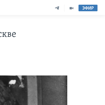
ЭФИР
скве