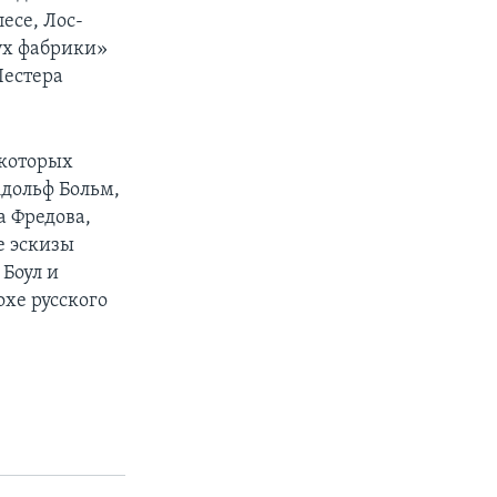
есе, Лос-
ух фабрики»
Лестера
 которых
дольф Больм,
а Фредова,
е эскизы
Боул и
охе русского