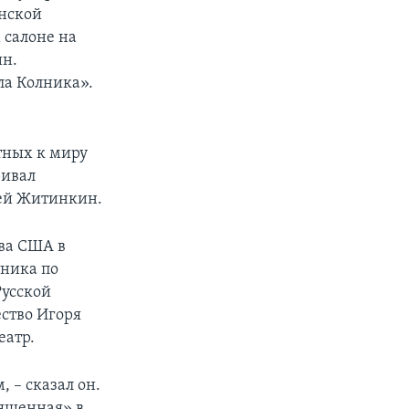
анской
 салоне на
ин.
ла Колника».
тных к миру
ривал
ей Житинкин.
ва США в
ника по
Русской
ество Игоря
еатр.
 – сказал он.
вященная» в