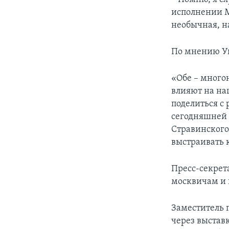
исполнении М
необычная, на
По мнению Уи
«Обе – многон
влияют на наш
поделиться с 
сегодняшней 
Стравинского 
выстраивать 
Пресс-секрет
москвичам и 
Заместитель 
через выстав