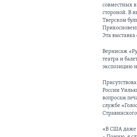
совместных в
стороной. В и
Тверском бул
Прикосновени
Эта выставка 
Вернисаж «Ру
театра и бал
экспозицию н
Присутствова
России Уилья
вопросам печ
службе «Голо
Стравинского
«В США даже 
– Помню, я с