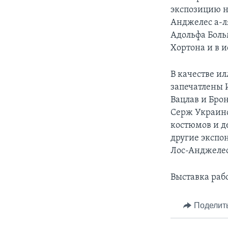
экспозицию н
Анджелес а-л
Адольфа Боль
Хортона и в 
В качестве и
запечатлены 
Вацлав и Бро
Серж Украинс
костюмов и д
другие экспо
Лос-Анджелес
Выставка рабо
Поделит