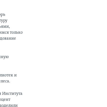
орь
туру
ьями,
имся только
едование
енную
блиотек и
леса.
и Института
оцент
разделили