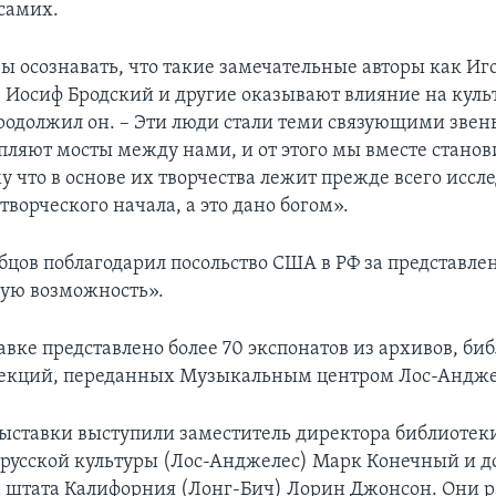
 самих.
ы осознавать, что такие замечательные авторы как Иг
 Иосиф Бродский и другие оказывают влияние на куль
родолжил он. – Эти люди стали теми связующими звен
пляют мосты между нами, и от этого мы вместе станов
у что в основе их творчества лежит прежде всего иссл
 творческого начала, а это дано богом».
бцов поблагодарил посольство США в РФ за представл
ую возможность».
авке представлено более 70 экспонатов из архивов, би
лекций, переданных Музыкальным центром Лос-Андже
ыставки выступили заместитель директора библиотек
русской культуры (Лос-Анджелес) Марк Конечный и д
 штата Калифорния (Лонг-Бич) Лорин Джонсон. Они 