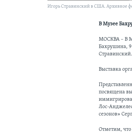
Игорь Стравинский в США. Архивное фот
В Музее Бахр
МОСКВА – В М
Бахрушина, 9
Стравинский.
Выставка орг
Представленн
посвящена вы
иммигрировав
Лос-Анджелес
сезонов» Серг
Отметим, что