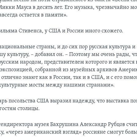
икки Мауса в десять лет. Его музыка, чрезвычайно м
всегда остается в памяти».
льяма Стивенса, у США и России много схожего.
ациональные страны, и до сих пор русская культура и 
у культуру, – добавил он. – Поэтому мы очень рады, 
русским народом, представителем которого и является
экспозицией, собранной из музейных архивов Амери
отлично знают как в России, так и в США, и с его пом
культурные мосты между нашими странами».
арь посольства США выразил надежду, что выставка п
гостям столицы.
гендиректора музея Бахрушина Александр Рубцов счит
ку, «через американский взгляд» россияне смогут бол