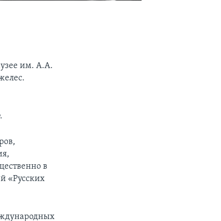
узее им. А.А.
желес.
.
ров,
ия,
щественно в
ей «Русских
международных