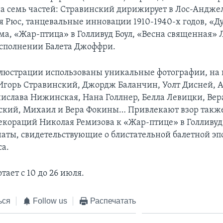
а семь частей: Стравинский дирижирует в Лос-Анджел
я Рюс, танцевальные инновации 1910-1940-х годов, «Д
ма, «Жар-птица» в Голливуд Боул, «Весна священная» 
исполнении Балета Джоффри.
ллюстрации использованы уникальные фотографии, на
Игорь Стравинский, Джордж Баланчин, Уолт Дисней, А
нислава Нижинская, Нана Голлнер, Белла Левицки, Вер
кий, Михаил и Вера Фокины… Привлекают взор такж
екораций Николая Ремизова к «Жар-птице» в Голливуд 
наты, свидетельствующие о блистательной балетной эп
а.
тает с 10 до 26 июля.
ься
Follow us
Распечатать