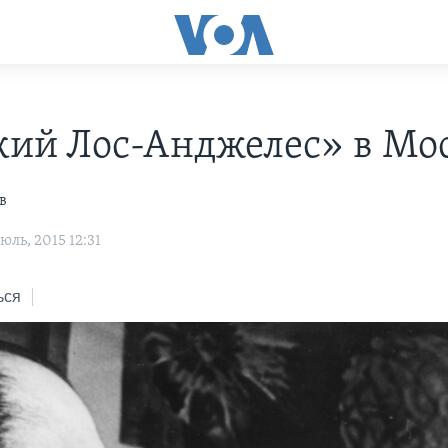
кий Лос-Анджелес» в Мо
в
ль, 2015 12:31
ься