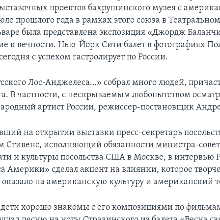
ыставочных проектов бахрушинского музея с америк
юле прошлого года в рамках этого союза в Театральном
ьваре была представлена экспозиция «Джордж Баланч
е к вечности. Нью-Йорк Сити балет в фотографиях По
сегодня с успехом гастролирует по России.
сского Лос-Анджелеса…» собрал много людей, причас
ета. В частности, с нескрываемым любопытством осмат
ародный артист России, режиссер-постановщик Андр
вший на открытии выставки пресс-секретарь посольст
м Стивенс, исполняющий обязанности министра-совет
ати и культуры посольства США в Москве, в интервью 
са Америки» сделал акцент на влиянии, которое творч
 оказало на американскую культуру и американский т
дети хорошо знакомы с его композициями по фильмам,
лушал песню на ноты Стравинского из балета «Весна с