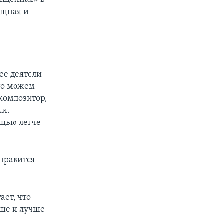
ощная и
ее деятели
что можем
 композитор,
ки.
ощью легче
онравится
ает, что
ьше и лучше