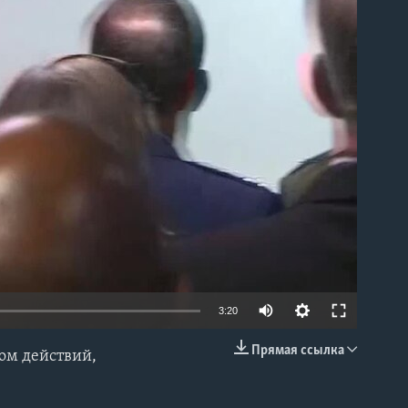
able
3:20
Прямая ссылка
ом действий,
EMBED