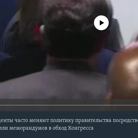
No media source currently avail
нты часто меняют политику правительства посредств
или меморандумов в обход Конгресса