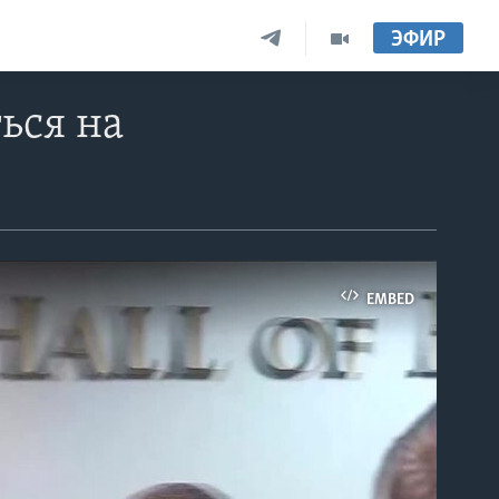
ЭФИР
ться на
EMBED