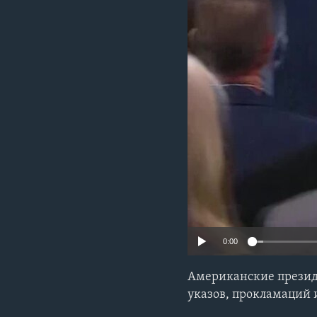
0:00
Американские президе
указов, прокламаций 