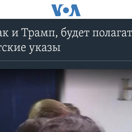
ак и Трамп, будет полага
тские указы