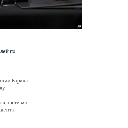
лей по
ации Барака
ду.
пасности мог
идента