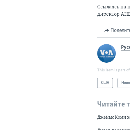
Ссылаясь на 
директор АНБ
Поделит
Рус
This item is part of
США
Ново
Читайте 
Джеймс Коми хо