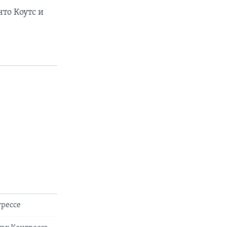
то Коутс и
грессе