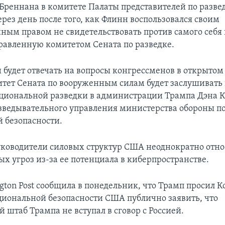
Бреннана в комитете Палаты представителей по развед
ерез день после того, как Флинн воспользовался своим
ным правом не свидетельствовать против самого себя в
правленную комитетом Сената по разведке.
 будет отвечать на вопросы конгрессменов в открытом
тет Сената по вооруженным силам будет заслушивать 
циональной разведки в администрации Трампа Дэна К
зведывательного управления министерства обороны по
 безопасности.
оводители силовых структур США неоднократно отно
ых угроз из-за ее потенциала в киберпространстве.
gton Post сообщила в понедельник, что Трамп просил Ко
циональной безопасности США публично заявить, что
 штаб Трампа не вступал в сговор с Россией.