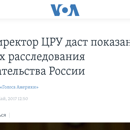
иректор ЦРУ даст показа
х расследования
тельства России
 «Голоса Америки»
й, 2017 12:50
ься