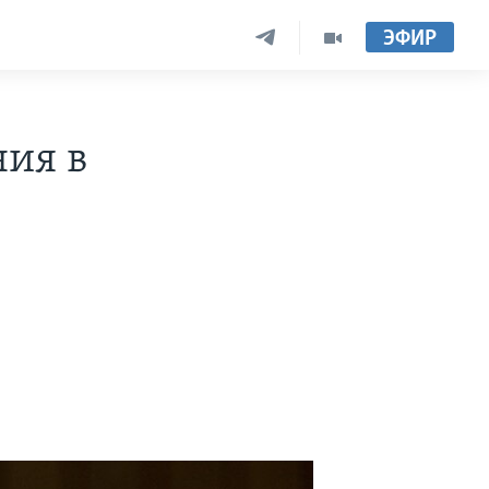
ЭФИР
ния в