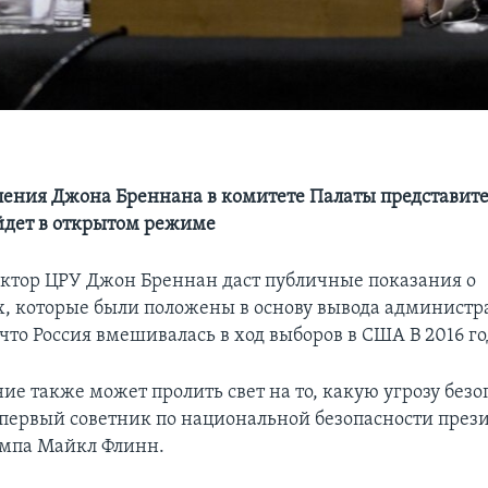
ления Джона Бреннана в комитете Палаты представите
йдет в открытом режиме
тор ЦРУ Джон Бреннан даст публичные показания о
, которые были положены в основу вывода администр
что Россия вмешивалась в ход выборов в США В 2016 го
ие также может пролить свет на то, какую угрозу безо
 первый советник по национальной безопасности през
ампа Майкл Флинн.