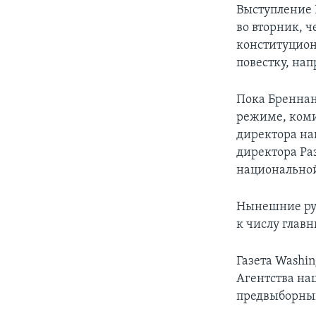
Выступление 
во вторник, ч
конституцион
повестку, на
Пока Бреннан
режиме, коми
директора на
директора Ра
национальной
Нынешние рук
к числу главн
Газета Washin
Агентства на
предвыборный