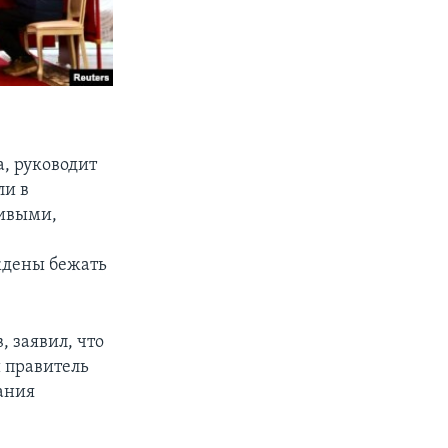
, руководит
ли в
ливыми,
ждены бежать
 заявил, что
й правитель
вания