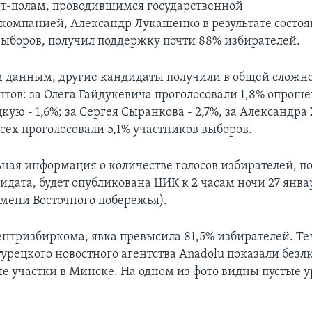
ит-полам, проводившимся государственной
компанией, Александр Лукашенко в результате состоя
выборов, получил поддержку почти 88% избирателей.
м данным, другие кандидаты получили в общей сложно
нтов: за Олега Гайдукевича проголосовали 1,8% опрош
ую - 1,6%; за Сергея Сыранкова - 2,7%, за Александр
всех проголосовали 5,1% участников выборов.
ная информация о количестве голосов избирателей, п
дата, будет опубликована ЦИК к 2 часам ночи 27 январ
емени Восточного побережья).
нтризбиркома, явка превысила 81,5% избирателей. Те
урецкого новостного агентства Anadolu показали без
е участки в Минске. На одном из фото видны пустые 