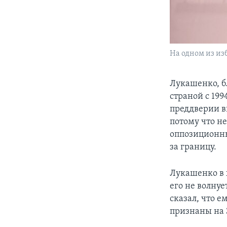
На одном из из
Лукашенко, б
страной с 19
преддверии в
потому что н
оппозиционны
за границу.
Лукашенко в 
его не волнуе
сказал, что е
признаны на З