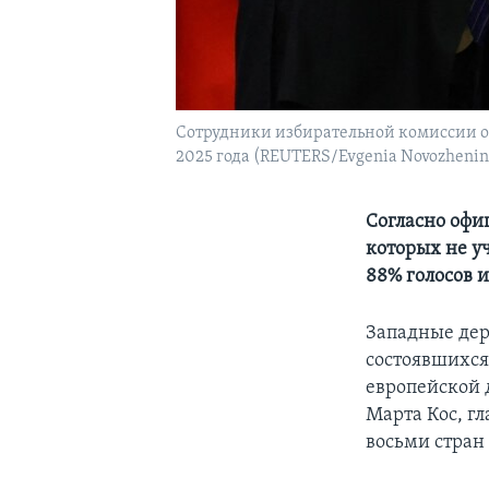
Сотрудники избирательной комиссии оп
2025 года (REUTERS/Evgenia Novozhenin
Согласно офи
которых не у
88% голосов 
Западные дер
состоявшихся
европейской 
Марта Кос, г
восьми стран