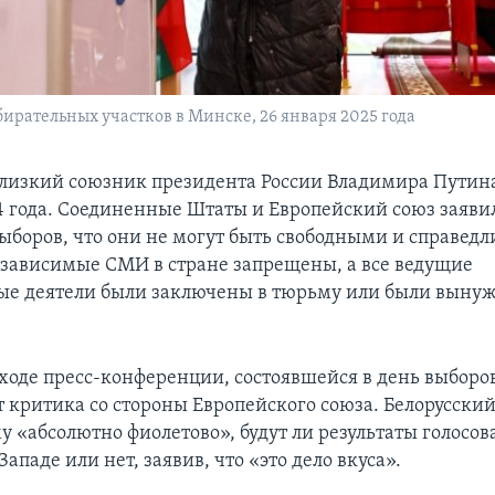
бирательных участков в Минске, 26 января 2025 года
лизкий союзник президента России Владимира Путина
94 года. Соединенные Штаты и Европейский союз заяви
ыборов, что они не могут быть свободными и справед
езависимые СМИ в стране запрещены, а все ведущие
е деятели были заключены в тюрьму или были выну
ходе пресс-конференции, состоявшейся в день выборов,
т критика со стороны Европейского союза. Белорусски
му «абсолютно фиолетово», будут ли результаты голосо
ападе или нет, заявив, что «это дело вкуса».