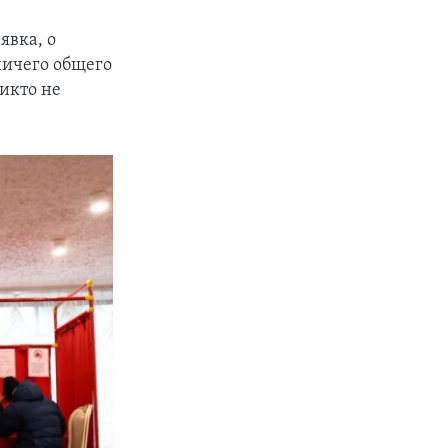
явка, о
ничего общего
никто не