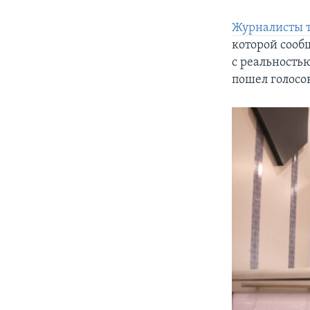
Журналисты т
которой сооб
с реальность
пошел голосо