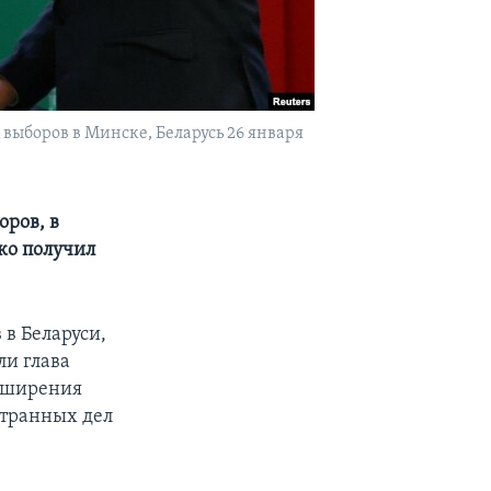
выборов в Минске, Беларусь 26 января
ров, в
ко получил
в Беларуси,
ли глава
асширения
странных дел