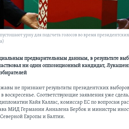
устошают урну для подсчета голосов во время президентских 
a)
циальным предварительным данным, в результате выбо
частвовал ни один оппозиционный кандидат, Лукашен
избирателей
жавы не признают результаты президентских выборов 
 в воскресенье. Соответствующие заявления уже сдела
дипломатии Кайя Каллас, комиссар ЕС по вопросам р
лава МИД Германии Анналена Бербок и министры ино
 Северной Европы и Балтии.