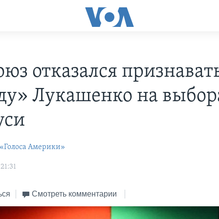
оюз отказался признават
ду» Лукашенко на выбор
уси
 «Голоса Америки»
21:31
ься
Смотреть комментарии