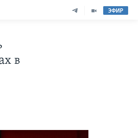
ЭФИР
ь
ах в