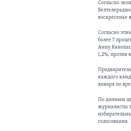
Согласно экз
Белтелерадио
воскресенье 
Согласно эти
более 7 проце
Анну Канопацк
1,2%, против 
Предваритель
каждого канди
января по вр
По данным це
журналисты т
избирательны
голосования.