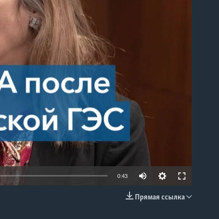
able
0:43
Прямая ссылка
EMBED