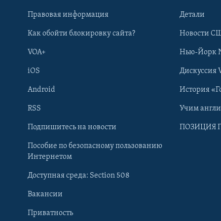
Правовая информация
Детали
Как обойти блокировку сайта?
Новости СШ
VOA+
Нью-Йорк 
iOS
Дискуссия 
Android
История «Г
RSS
Учим англ
Learning English
Подпишитесь на новости
ПОЗИЦИЯ 
Пособие по безопасному пользованию
СОЦИАЛЬНЫЕ СЕТИ
Интернетом
Доступная среда: Section 508
Вакансии
Приватность
Языки