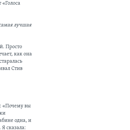
 «Голоса
.
 самая лучшая
ей. Просто
чает, как она
остаралась
чивал Стив
в: «Почему вы
аки
абине одна, и
 Я сказала: