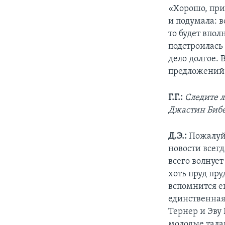
«Хорошо, при
и подумала: в
то будет впол
подстроилась 
дело долгое. 
предложений. 
Г.Г.:
Следите л
Джастин Биб
Д.Э.:
Пожалуй,
новости всег
всего волнует
хоть пруд пр
вспомнится ещ
единственная
Тернер и Эву 
молодые талан