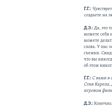
Г.Г.:
Чувствует
создаете на э
Д.Э.:
Да, это 
можете себя 
можете делать
слова. У нас
съемки. Свиде
что вы никогд
об этом никог
Г.Г.:
С вами в
Стив Карелл, 
игровом фил
Д.Э.:
Конечно.