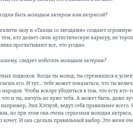
егодня быть молодым актером или актрисой?
реалити-шоу и «Танцы со звездами» создают огромную
тем, кто делает свою артистическую карьеру, не торо
лика проглатывают все, что угодно.
вашему, следует избегать молодым актерам?
ных подвохов. Когда ты молод, ты стремишься к успеху
гаешь его. И тут… тебе может показаться, что ты вел
 народов. Чтобы вскоре убедиться в том, что есть кто-т
, что и ты, ничуть не хуже тебя. А может быть, даже л
 например, Энн Хэтэуэй, ведут себя правильнее всего. 
яла, но при этом она очень серьезная молодая актриса
о хочет. И она сделала правильный выбор. Это меня оч