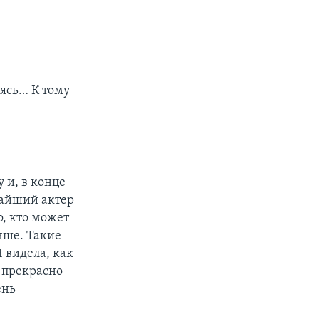
пясь… К тому
 и, в конце
ичайший актер
о, кто может
учше. Такие
Я видела, как
, прекрасно
ень