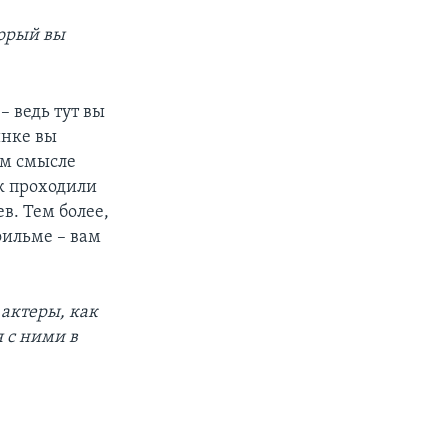
торый вы
– ведь тут вы
инке вы
ом смысле
ак проходили
в. Тем более,
фильме – вам
актеры, как
я с ними в