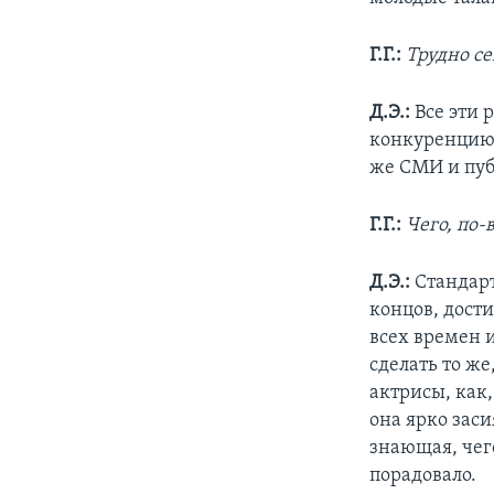
Г.Г.:
Трудно с
Д.Э.:
Все эти 
конкуренцию 
же СМИ и пуб
Г.Г.:
Чего, по-
Д.Э.:
Стандарт
концов, дости
всех времен и
сделать то же
актрисы, как,
она ярко заси
знающая, чег
порадовало.