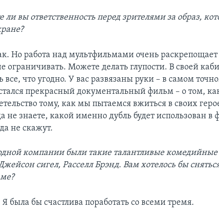
е ли вы ответственность перед зрителями за образ, ко
кране?
так. Но работа над мультфильмами очень раскрепощает 
не ограничивать. Можете делать глупости. В своей каб
 все, что угодно. У вас развязаны руки – в самом точн
 остался прекрасный документальный фильм – о том, к
тельство тому, как мы пытаемся вжиться в своих герое
а не знаете, какой именно дубль будет использован в 
да не скажут.
 одной компании были такие талантливые комедийные 
Джейсон сигел, Расселл Брэнд. Вам хотелось бы снятьс
ьме?
 Я была бы счастлива поработать со всеми тремя.