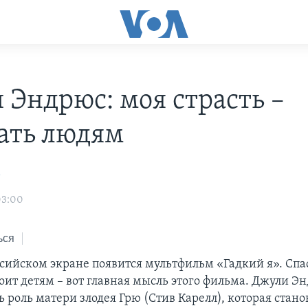
 Эндрюс: моя страсть –
ать людям
а
03:00
ься
ссийском экране появится мультфильм «Гадкий я». Спа
оит детям – вот главная мысль этого фильма. Джули Э
ь роль матери злодея Грю (Стив Карелл), которая стан