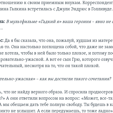
отношению к своим приемным внукам. Корреспондент
ина Галкина встретилась с Джули Эндрюс в Голливуде
на:
В мультфильме «Гадкий я» ваша героиня – явно не
е…
с:
Да я бы сказала, что она, пожалуй, худшая из матер
я-то. Она настолько поглощена собой, что даже не заме
не хотела, чтобы в ней было только плохое, и потому п
аровательно-ужасной. А вот ее сын Грю, которого озву
чательный, несмотря на то, что он такой плохой.
ельно-ужасная» – как вы достигли такого сочетания?
ь, что не найду верного образа. И спросила продюсеро
?» А они ответили вопросом на вопрос: «Может, все-т
А мы обещаем дать тебе полную свободу. Ты будешь в к
икто не услышит. А если передумаешь, то тоже ладно».