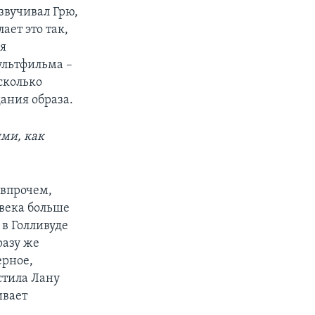
звучивал Грю,
ает это так,
 я
ультфильма –
есколько
дания образа.
ими, как
 впрочем,
овека больше
 в Голливуде
разу же
ерное,
стила Лану
ивает