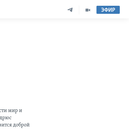
ЭФИР
сти мир и
ндрюс
овится доброй