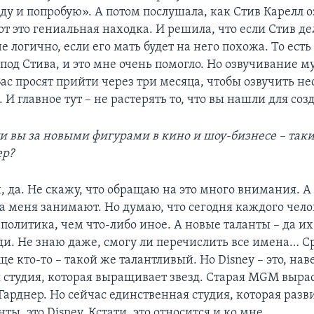
ду и попробую». А потом послушала, как Стив Карелл о
от это гениальная находка. И решила, что если Стив дел
не логично, если его мать будет на него похожа. То есть
под Стива, и это мне очень помогло. Но озвучивание м
Вас просят прийти через три месяца, чтобы озвучить н
И главное тут – не растерять то, что вы нашли для соз
и вы за новыми фигурами в кино и шоу-бизнесе – так
ер?
 да. Не скажу, что обращаю на это много внимания. А
да меня занимают. Но думаю, что сегодня каждого чел
 политика, чем что-либо иное. А новые таланты – да их
уди. Не знаю даже, смогу ли перечислить все имена… С
е кто-то – такой же талантливый. Но Disney – это, нав
 студия, которая выращивает звезд. Старая MGM выра
Гарднер. Но сейчас единственная студия, которая разв
ты, это Disneу. Кстати, это относится и ко мне.