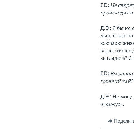
Г.Г.:
Не секрет
происходит в
Д.Э.:
Я бы не 
мир, и как на
всю мою жизнь
верю, что ког
выглядеть? С
Г.Г.:
Вы давно 
горячий чай?
Д.Э.:
Не могу 
откажусь.
Поделит