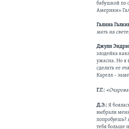
бабушкой по 
Америки» Гал
Галина Галки
мать на свет
Джули Эндрю
злодейка кака
ужасна. Но я 
сделать ее оч
Карелл – заме
Г.Г.:
«Очароват
Д.Э.:
Я боялас
выбрали меня
попробуешь? 
тебя больше н