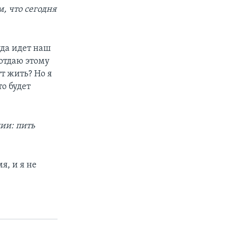
м, что сегодня
уда идет наш
 отдаю этому
т жить? Но я
то будет
ии: пить
я, и я не