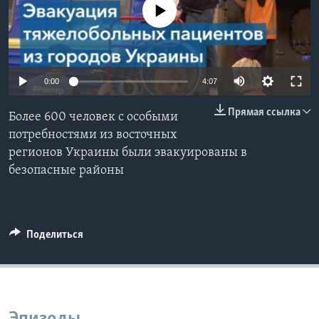
No media source currently available
Learning English
СОЦИАЛЬНЫЕ СЕТИ
0:00
4:07
Прямая ссылка
Более 600 человек с особыми
Языки
потребностями из восточных
регионов Украины были эвакуированы в
безопасные районы
Поделиться