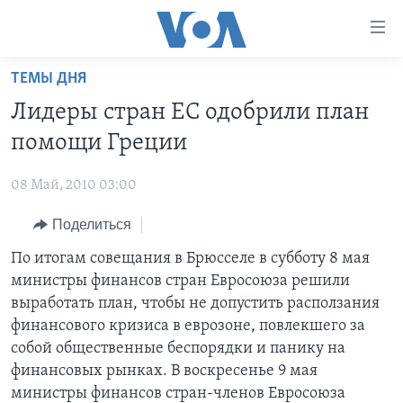
Линки
доступности
Перейти
ТЕМЫ ДНЯ
на
ГЛАВНОЕ
Лидеры стран ЕС одобрили план
основной
ПРОГРАММЫ
контент
помощи Греции
ПРОЕКТЫ
Перейти
АМЕРИКА
к
08 Май, 2010 03:00
ЭКСПЕРТИЗА
НОВОСТИ ЗА МИНУТУ
УЧИМ АНГЛИЙСКИЙ
основной
Поделиться
ИНТЕРВЬЮ
ИТОГИ
НАША АМЕРИКАНСКАЯ ИСТОРИЯ
навигации
Перейти
ФАКТЫ ПРОТИВ ФЕЙКОВ
По итогам совещания в Брюсселе в субботу 8 мая
ПОЧЕМУ ЭТО ВАЖНО?
А КАК В АМЕРИКЕ?
в
министры финансов стран Евросоюза решили
ЗА СВОБОДУ ПРЕССЫ
ДИСКУССИЯ VOA
АРТЕФАКТЫ
поиск
выработать план, чтобы не допустить расползания
УЧИМ АНГЛИЙСКИЙ
ДЕТАЛИ
АМЕРИКАНСКИЕ ГОРОДКИ
финансового кризиса в еврозоне, повлекшего за
собой общественные беспорядки и панику на
ВИДЕО
НЬЮ-ЙОРК NEW YORK
ТЕСТЫ
финансовых рынках. В воскресенье 9 мая
ПОДПИСКА НА НОВОСТИ
АМЕРИКА. БОЛЬШОЕ ПУТЕШЕСТВИЕ
министры финансов стран-членов Евросоюза