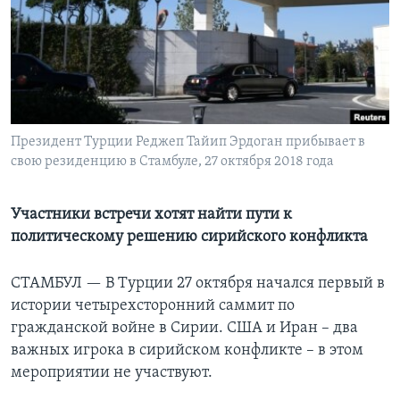
Learning English
СОЦИАЛЬНЫЕ СЕТИ
Президент Турции Реджеп Тайип Эрдоган прибывает в
свою резиденцию в Стамбуле, 27 октября 2018 года
Языки
Участники встречи хотят найти пути к
политическому решению сирийского конфликта
СТАМБУЛ —
В Турции 27 октября начался первый в
истории четырехсторонний саммит по
гражданской войне в Сирии. США и Иран – два
важных игрока в сирийском конфликте – в этом
мероприятии не участвуют.