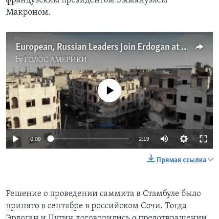
французским президентом Эммануэлем
Макроном.
European, Russian Leaders Join Erdogan at Summit on Syrian Civil War
by
ГОЛОС АМЕРИКИ
No media source currently available
0:00
2:19
Прямая ссылка
Решение о проведении саммита в Стамбуле было
принято в сентябре в российском Сочи. Тогда
Эрдоган и Путин договорились о предотвращении