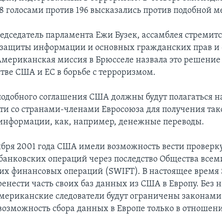
78 голосами против 196 высказались против подобной м
редседатель парламента Ежи Бузек, ассамблея стремитс
защиты информации и основных гражданских прав и 
Американская миссия в Брюсселе назвала это решение
стве США и ЕС в борьбе с терроризмом.
 подобного соглашения США должны будут полагаться н
ти со странами-членами Евросоюза для получения так
информации, как, например, денежные переводы.
тября 2001 года США имели возможность вести проверк
банковских операций через последство Общества все
х финансовых операций (SWIFT). В настоящее время
енести часть своих баз данных из США в Европу. Без н
мериканские следователи будут ограничены законами
зможность сбора данных в Европе только в отношен