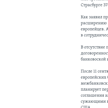
Страсбурге 3
Как заявил п
расширению 
европейцев. 
в сотрудниче
В отсутствие
договореннос
банковоской 
После 11 сен
европейских 
межбанковски
планирует пер
соглашения а
сужающими во
США.