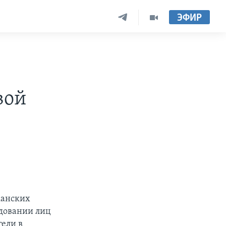
ЭФИР
вой
канских
довании лиц
тели в