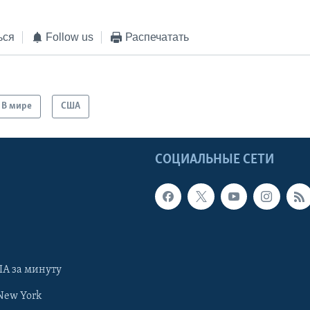
ься
Follow us
Распечатать
В мире
США
Ы
СОЦИАЛЬНЫЕ СЕТИ
А за минуту
New York