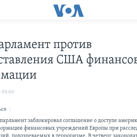
арламент против
ставления США финансо
рмации
0 03:00
ься
парламент заблокировал соглашение о доступе амери
формации финансовых учреждений Европы при рассле
ций, подозреваемых в терроризме. В четверг законода