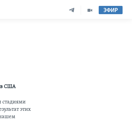
ЭФИР
 в США
и стадиями
зультат этих
 нашем