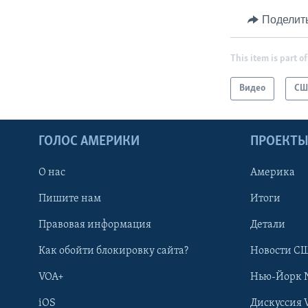
Поделит
This item is part of
Видео
СШ
ГОЛОС АМЕРИКИ
ПРОЕКТ
О нас
Америка
Пишите нам
Итоги
Правовая информация
Детали
Как обойти блокировку сайта?
Новости СШ
VOA+
Нью-Йорк 
iOS
Дискуссия 