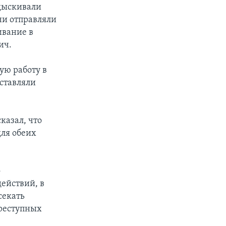
одыскивали
ни отправляли
ивание в
ич.
ую работу в
аставляли
казал, что
для обеих
о
ействий, в
секать
реступных