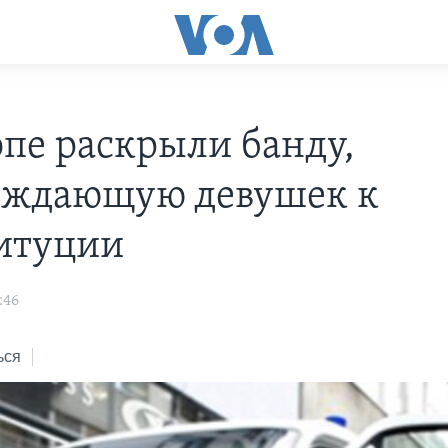
опе раскрыли банду,
ждающую девушек к
итуции
:46
ься