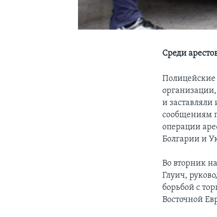
Среди аресто
Полицейские 
организации,
и заставляли
сообщениям п
операции аре
Болгарии и У
Во вторник н
Глуич, руков
борьбой с тор
Восточной Евр