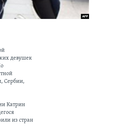
ой
ских девушек
По
стной
, Сербии,
ции Катрин
егося
зили из стран