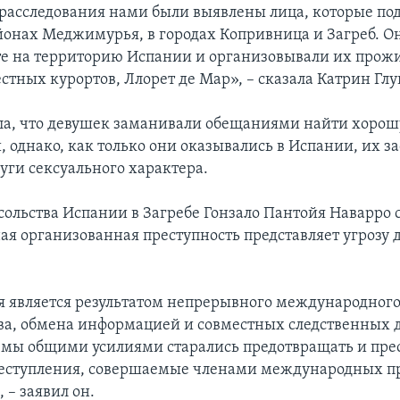
о расследования нами были выявлены лица, которые п
йонах Меджимурья, в городах Копривница и Загреб. О
те на территорию Испании и организовывали их прож
стных курортов, Ллорет де Мар», – сказала Катрин Глу
ла, что девушек заманивали обещаниями найти хорош
 однако, как только они оказывались в Испании, их з
уги сексуального характера.
сольства Испании в Загребе Гонзало Пантойя Наварро с
я организованная преступность представляет угрозу 
я является результатом непрерывного международног
ва, обмена информацией и совместных следственных д
 мы общими усилиями старались предотвращать и пре
реступления, совершаемые членами международных п
 – заявил он.