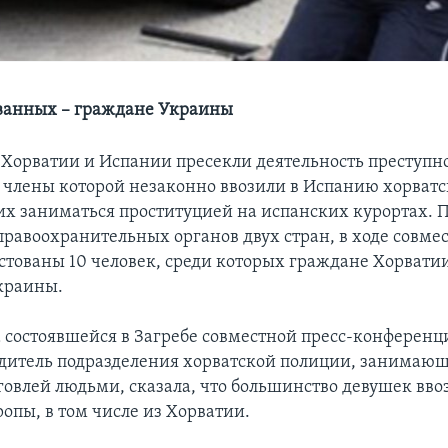
ванных – граждане Украины
Хорватии и Испании пресекли деятельность преступн
 члены которой незаконно ввозили в Испанию хорват
 их заниматься проституцией на испанских курортах. 
равоохранительных органов двух стран, в ходе совме
стованы 10 человек, среди которых граждане Хорватии
краины.
а состоявшейся в Загребе совместной пресс-конферен
одитель подразделения хорватской полиции, занимающ
говлей людьми, сказала, что большинство девушек вво
опы, в том числе из Хорватии.