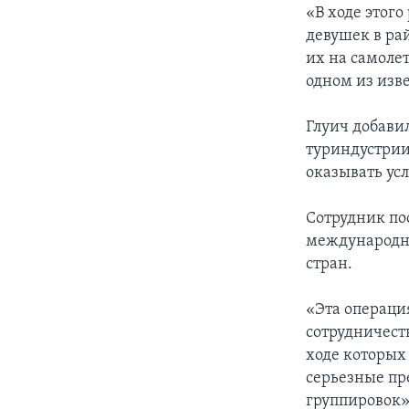
«В ходе этог
девушек в ра
их на самоле
одном из изве
Глуич добави
туриндустрии,
оказывать усл
Сотрудник по
международна
стран.
«Эта операци
сотрудничест
ходе которых
серьезные п
группировок»,