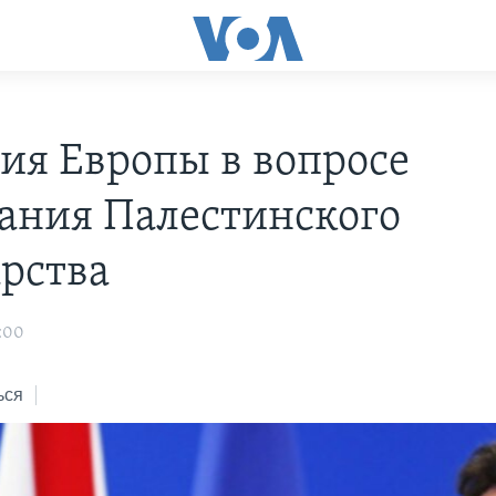
ия Европы в вопросе
ания Палестинского
арства
:00
ься