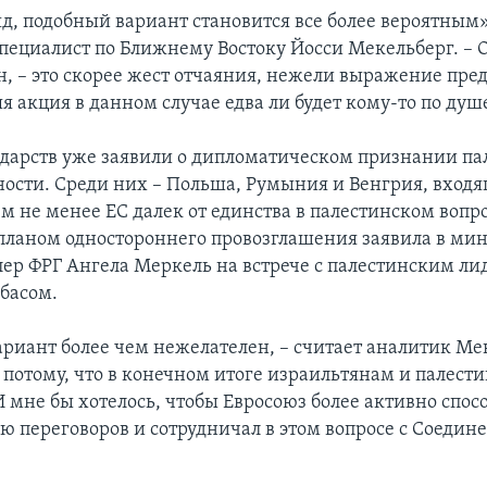
д, подобный вариант становится все более вероятным»
пециалист по Ближнему Востоку Йосси Мекельберг. – О
н, – это скорее жест отчаяния, нежели выражение пре
 акция в данном случае едва ли будет кому-то по душ
сударств уже заявили о дипломатическом признании п
ности. Среди них – Польша, Румыния и Венгрия, входя
м не менее ЕС далек от единства в палестинском вопро
 планом одностороннего провозглашения заявила в м
лер ФРГ Ангела Меркель на встрече с палестинским л
басом.
риант более чем нежелателен, – считает аналитик Мек
 потому, что в конечном итоге израильтянам и палес
 мне бы хотелось, чтобы Евросоюз более активно спос
ю переговоров и сотрудничал в этом вопросе с Соеди