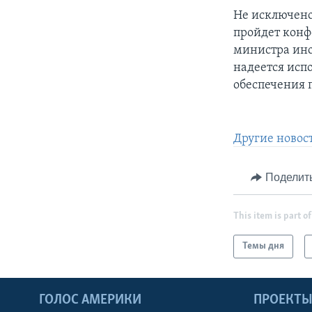
Не исключено,
пройдет конф
министра ин
надеется исп
обеспечения 
Другие новос
Поделит
This item is part of
Темы дня
ГОЛОС АМЕРИКИ
ПРОЕКТ