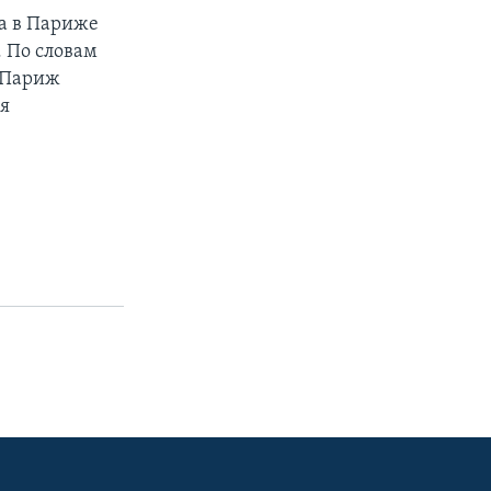
да в Париже
. По словам
 Париж
ля