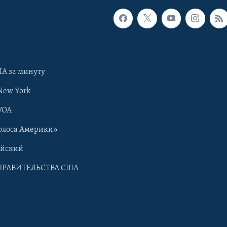
А за минуту
New York
VOA
олоса Америки»
ийский
ПРАВИТЕЛЬСТВА США