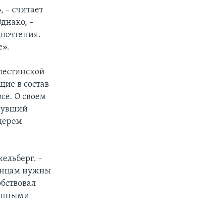
, – считает
днако, –
дпочтения.
е».
алестинской
щие в состав
се. О своем
инувший
идером
ельберг. –
тинцам нужны
обствовал
ненными