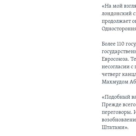
«На мой взгля
лондонский с
продолжает о
Односторонняя
Более 110 го
государствен
Евросоюза. Те
несогласии с
четверг канц
Махмудом Аб
«Подобный ва
Прежде всего
переговоры. И
возобновлени
Штатами».