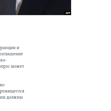
Франции и
возглашение
ско-
вопрос может
но
тремящегося
 они должны