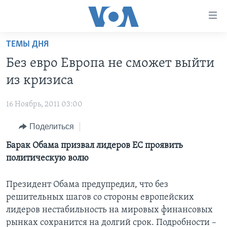
Линки
доступности
Перейти
ТЕМЫ ДНЯ
на
ГЛАВНОЕ
Без евро Европа не сможет выйти
основной
ПРОГРАММЫ
контент
из кризиса
ПРОЕКТЫ
Перейти
АМЕРИКА
к
16 Ноябрь, 2011 03:00
ЭКСПЕРТИЗА
НОВОСТИ ЗА МИНУТУ
УЧИМ АНГЛИЙСКИЙ
основной
Поделиться
ИНТЕРВЬЮ
ИТОГИ
НАША АМЕРИКАНСКАЯ ИСТОРИЯ
навигации
Перейти
ФАКТЫ ПРОТИВ ФЕЙКОВ
Барак Обама призвал лидеров ЕС проявить
ПОЧЕМУ ЭТО ВАЖНО?
А КАК В АМЕРИКЕ?
в
политическую волю
ЗА СВОБОДУ ПРЕССЫ
ДИСКУССИЯ VOA
АРТЕФАКТЫ
поиск
УЧИМ АНГЛИЙСКИЙ
ДЕТАЛИ
АМЕРИКАНСКИЕ ГОРОДКИ
Президент Обама предупредил, что без
решительных шагов со стороны европейских
ВИДЕО
НЬЮ-ЙОРК NEW YORK
ТЕСТЫ
лидеров нестабильность на мировых финансовых
ПОДПИСКА НА НОВОСТИ
АМЕРИКА. БОЛЬШОЕ ПУТЕШЕСТВИЕ
рынках сохранится на долгий срок. Подробности –