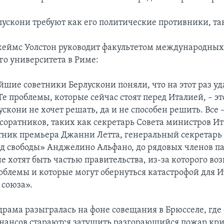
лускони требуют как его политические противники, та
жеймс Уолстон руководит факультетом международны
о университета в Риме:
шие советники Берлускони поняли, что на этот раз уда
Те проблемы, которые сейчас стоят перед Италией, – э
скони не хочет решать, да и не способен решить. Все 
 соратников, таких как секретарь Совета министров И
тник премьера Джанни Летта, генеральный секретарь
д свободы» Анджелино Альфано, до рядовых членов п
е хотят быть частью правительства, из-за которого во
облемы и которые могут обернуться катастрофой для И
 союза».
драма разыгралась на фоне совещания в Брюсселе, где
ансов стараются затушить разгорающийся пожар кри