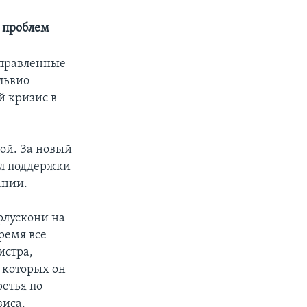
 проблем
аправленные
львио
й кризис в
ой. За новый
ил поддержки
ании.
рлускони на
ремя все
истра,
 которых он
етья по
зиса.