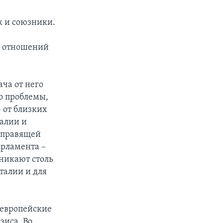
к и союзники.
х отношений
ча от него
то проблемы,
– от близких
талии и
 правящей
арламента –
зникают столь
талии и для
 европейские
зиса. Во