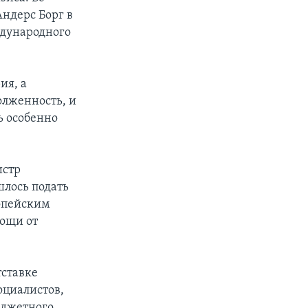
ндерс Борг в
ждународного
ия, а
олженность, и
ь особенно
истр
шлось подать
ропейским
ощи от
тставке
оциалистов,
юджетного