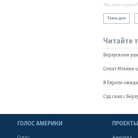
This item is part of
Темы дня
Читайте 
Берлускони уш
Сенат Италии 
В Европе ожида
Суд снял с Бер
ГОЛОС АМЕРИКИ
ПРОЕКТ
О нас
Америка