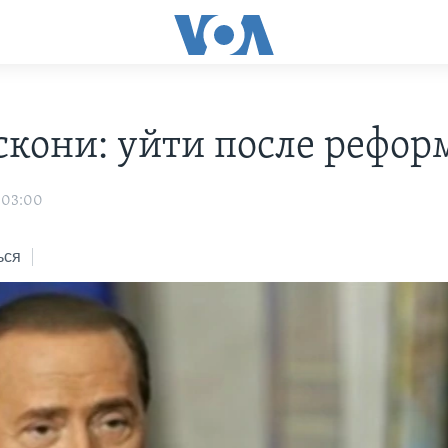
скони: уйти после рефор
 03:00
ься