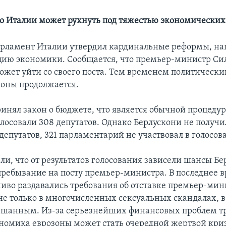
о Италии может рухнуть под тяжестью экономических
арламент Италии утвердил кардинальные реформы, н
цию экономики. Сообщается, что премьер-министр Си
ожет уйти со своего поста. Тем временем политически
зоны продолжается.
инял закон о бюджете, что является обычной процедур
лосовали 308 депутатов. Однако Берлускони не получ
депутатов, 321 парламентарий не участвовал в голосов
ли, что от результатов голосования зависели шансы Бе
ребывание на посту премьер-министра. В последнее в
чиво раздавались требования об отставке премьер-мин
не только в многочисленных сексуальных скандалах, в
ешанным. Из-за серьезнейших финансовых проблем тр
номика еврозоны может стать очередной жертвой кри