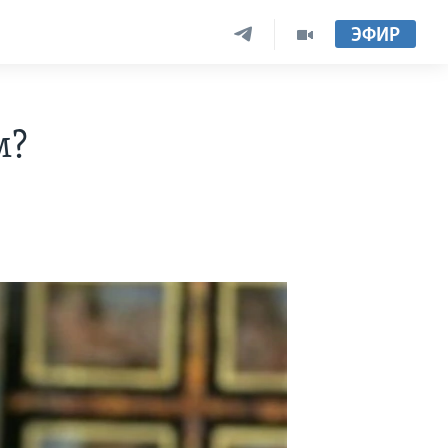
ЭФИР
м?