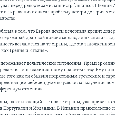
тупая перед репортерами, министр финансов Швеции А
ких выражениях описал проблему потери доверия ме
Европе:
блема в том, что Европа почти исчерпала кредит довер
ь серьезный долговой кризис можно, лишь снизив зад
нность возлагается на те страны, где эта задолженност
 как Греция и Италия».
 переживает политические потрясения. Премьер-мин
редает власть коалиционному правительству. Ему при
осле того как он объявил потрясенным греческим и ев
предстоящем референдуме по условиям получения пом
еферендум отменили.
оны, охватывающий все новые страны, уже привел к о
 в Португалии и Ирландии. В Испании правительство с
правиться с проблемами высокой задолженности и б