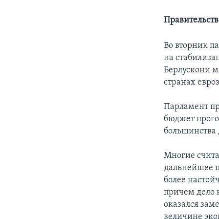
Правительств
Во вторник п
на стабилиза
Берлускони м
странах евро
Парламент пр
бюджет прого
большинства 
Многие счита
дальнейшее п
более настой
причем дело 
оказался зам
величине эко