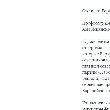
Отставки Бер
Профессор Д
Американског
«Даже ближай
отвернулась. 
которые Берлу
советников и
главный сове
партии «Наро
решили, что н
серьезные пр
Европейского
Итальянская 
министры фин