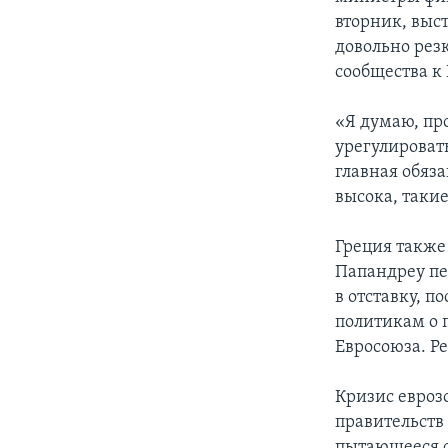
вторник, выс
довольно рез
сообщества к 
«Я думаю, про
урегулироват
главная обяза
высока, такие
Греция также
Папандреу пе
в отставку, п
политикам о 
Евросоюза. Р
Кризис евроз
правительств
пытающееся с