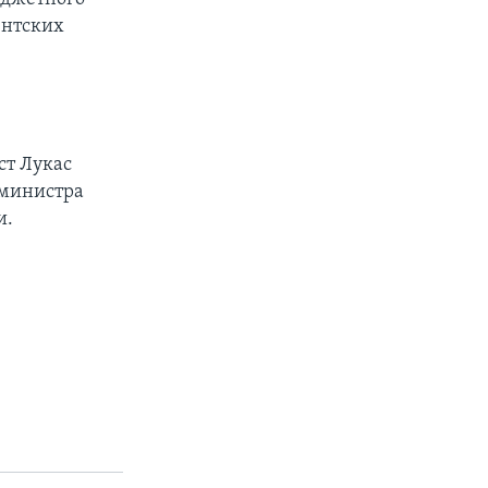
ентских
ст Лукас
-министра
и.