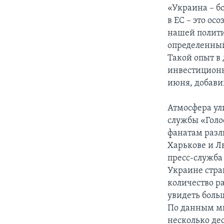
«Украина – бо
в ЕС – это о
нашей политик
определенный
Такой опыт в
инвестиционн
июня, добави
Атмосфера ул
службы «Голо
фанатам разл
Харькове и Ль
пресс-служба
Украине стра
количество ра
увидеть боль
По данным ми
несколько де