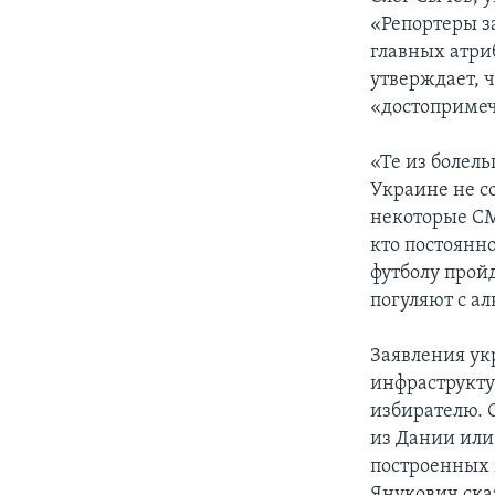
«Репортеры за
главных атриб
утверждает, 
«достопримеч
«Те из болель
Украине не с
некоторые СМ
кто постоянно
футболу пройд
погуляют с ал
Заявления укр
инфраструкту
избирателю. 
из Дании или
построенных 
Янукович ска