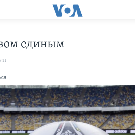
вом единым
:11
ься