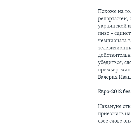
Похоже на то
репортажей, 
украинской и
пиво – единс
чемпионата в
телевизионны
действительн
убедиться, с
премьер-мини
Валерия Иваще
Евро-2012 без
Накануне отк
приезжать на
свое слово он