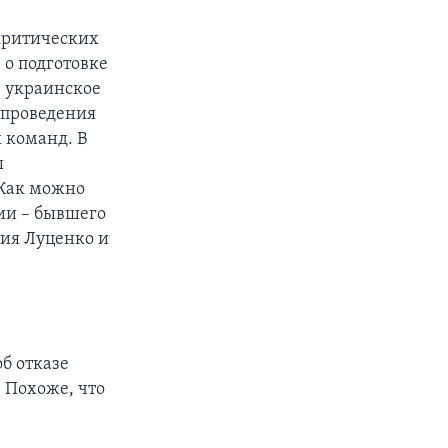
 критических
о подготовке
 украинское
 проведения
 команд. В
ы
 Как можно
ии – бывшего
ия Луценко и
б отказе
 Похоже, что