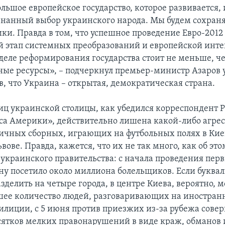
льшое европейское государство, которое развивается,
сознанный выбор украинского народа. Мы будем сохраня
и. Правда в том, что успешное проведение Евро-2012 –
 этап системных преобразований и европейской инте
 деле реформирования государства стоит не меньше, ч
ые ресурсы», – подчеркнул премьер-министр Азаров 
в, что Украина – открытая, демократическая страна.
иц украинской столицы, как убедился корреспондент 
са Америки», действительно лишена какой-либо агрес
ичных сборных, играющих на футбольных полях в Кие
вове. Правда, кажется, что их не так много, как об эт
 украинского правительства: с начала проведения пер
ну посетило около миллиона болельщиков. Если буквал
зделить на четыре города, в центре Киева, вероятно, 
шее количество людей, разговаривающих на иностран
лиции, с 5 июня против приезжих из-за рубежа сове
сятков мелких правонарушений в виде краж, обманов 