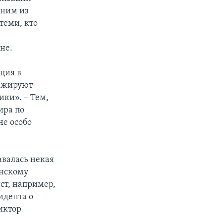
дним из
теми, кто
не.
ация в
ражируют
ики». – Тем,
ира по
не особо
авалась некая
инскому
ст, например,
идента о
иктор