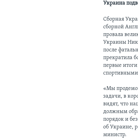
Украина подв
Сборная Укра
сборной Англ
провала вели
Украины Нико
после фаталь
прекратила б
первые итоги
спортивными
«Мы продемон
задачи, в ко
видят, что н
должным обра
порядок и без
об Украине, 
министр.