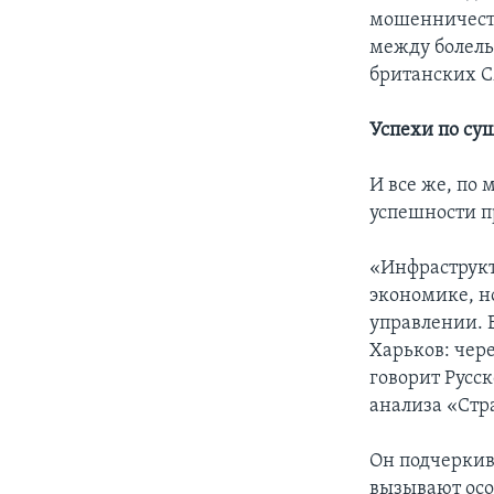
мошенничеств
между болель
британских С
Успехи по су
И все же, по
успешности п
«Инфраструкт
экономике, н
управлении. 
Харьков: чер
говорит Русс
анализа «Стр
Он подчеркив
вызывают осо