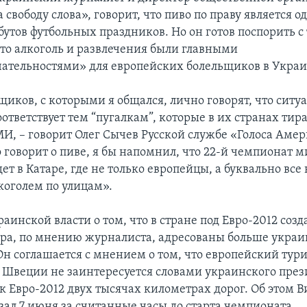
 свободу слова», говорит, что пиво по праву является о
утов футбольных праздников. Но он готов поспорить с 
что алкоголь и развлечения были главными
ательностями» для европейских болельщиков в Украи
щиков, с которыми я общался, лично говорят, что ситу
оответствует тем “пугалкам”, которые в их странах ти
И, – говорит Олег Сычев Русской службе «Голоса Амер
 говорит о пиве, я бы напомнил, что 22-й чемпионат м
ет в Катаре, где не только европейцы, а буквально все 
коголем по улицам».
аинской власти о том, что в стране под Евро-2012 созд
ра, по мнению журналиста, адресованы больше укра
Он соглашается с мнением о том, что европейский тури
 Швеции не заинтересуется словами украинского през
к Евро-2012 двух тысячах километрах дорог. Об этом В
зал 7 июня за считанные часы до старта чемпионата.