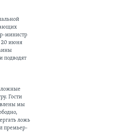
нальной
елающих
ьер-министр
 20 июня
раины
и подводят
 сложные
ру. Гости
товлены мы
ободно,
вергать ложь
ил премьер-