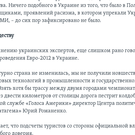
а. Ничего подобного в Украине из того, что было в По
щиками, проявлений расизма, в котором упрекали Ук
МИ, – до сих пор зафиксировано не было.
ществу
 мнению украинских экспертов, еще слишком рано гово
роведения Евро-2012 в Украине.
урно страна не изменилась, мы не получили новшеств
овых технологий в промышленности и государственн
Взять хотя бы трассу между двумя городами чемпионат
ез двести километров от столицы дорога пестрит колдо
кой службе «Голоса Америки» директор Центра полити
атагема» Юрий Романенко.
ает, что подсчеты туристов со стороны официальной вл
бого доверия.