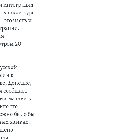
 и интеграция
ть такой курс
 это часть и
грации.
ем
утром 20
Русской
сии к
ве, Донецке,
ом сообщает
вых матчей в
ьно это
можно было бы
ных языках.
ршено
или