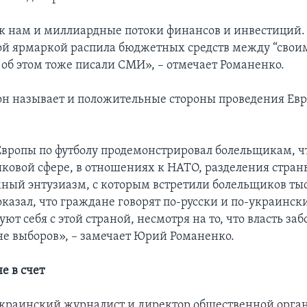
к нам и миллиардные потоки финансов и инвестиций.
ой ярмаркой распила бюджетных средств между “свои
об этом тоже писали СМИ», – отмечает Романенко.
 он называет и положительные стороны проведения Евр
вропы по футболу продемонстрировал болельщикам, чт
ыковой сфере, в отношениях к НАТО, разделения стран
мный энтузиазм, с которым встретили болельщиков ты
казал, что граждане говорят по-русски и по-украинск
т себя с этой страной, несмотря на то, что власть заб
е выборов», – замечает Юрий Романенко.
е в счет
украинский журналист и директор общественной орга