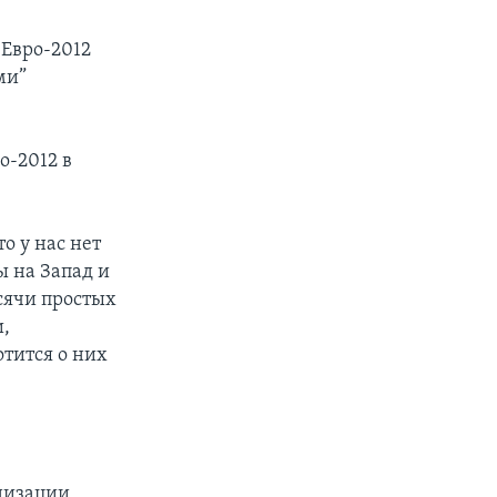
 Евро-2012
ми”
о-2012 в
о у нас нет
ы на Запад и
сячи простых
и,
отится о них
низации