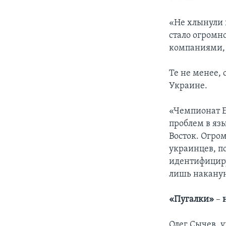
«Не хлынули 
стало огромн
компаниями, 
Те не менее,
Украине.
«Чемпионат Е
проблем в яз
Восток. Огро
украинцев, по
идентифицирую
лишь наканун
«Пугалки»
–
н
Олег Сычев, 