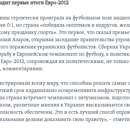
одит первые итоги Евро-2012
ины героически проиграла на футбольном поле нацио
ии 0:1, но страна «победила скептиков и недругов, ж
кому празднику спорта». Это первое, что сказал прем
лай Азаров, открывая заседание правительства утром
ного поражения украинских футболистов. Сборная Ук
орьбу в Европейском чемпионате по футболу, а политик
 Евро-2012, сопровождая их политическими, не только
, комментариями.
стрировали всему миру, что способны решать самые
роткий срок кардинально осовременивать инфраструкту
аша страна встречает чемпионат с энтузиазмом, подго
зом, различные мнения в Украине высказываются св
опасность обеспечены. Это и есть лучший способ опро
реальными делами доказывать свою правоту», – отмет