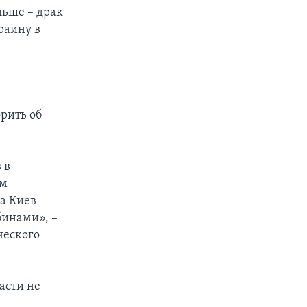
льше – драк
раину в
рить об
 в
ом
а Киев –
бинами», –
ческого
асти не