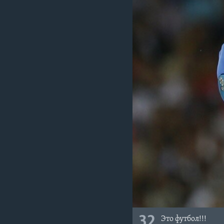
32
Это футбол!!!