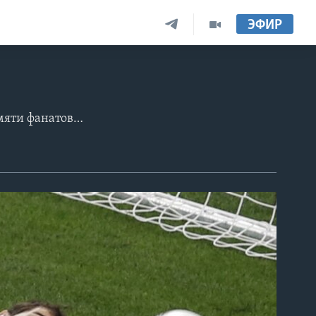
ЭФИР
Фото AP и Reuters, текст Сергей Москалев Пройдет и этот чемпионат. Но в памяти фанатов футбола останутся минуты матчей роковые (у каждого свои), блестяще забитые и глупо пропущенные мячи, шквалы атак, ревущие трибуны, а на лицах, в глазах – слезы радости и слезы разочарования. Это футбол! «Некоторые считают, что футбол – это дело жизни и смерти. Они ошибаются: футбол гораздо важнее». Билл Шенкли, футбольный тренер.