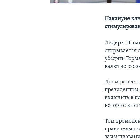
Накануне кан
стимулирован
Лидеры Испан
открывается 
убедить Герм
валютного со
Днем ранее к
президентом 
включить в п
которые выст
Тем временем
правительств
заимствовани