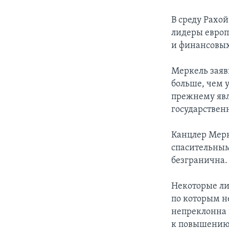
В среду Рахо
лидеры европ
и финансовых
Меркель заяв
больше, чем у
прежнему явл
государстве
Канцлер Мерк
спасительным
безгранична.
Некоторые ли
по которым н
непреклонна 
к повышению 