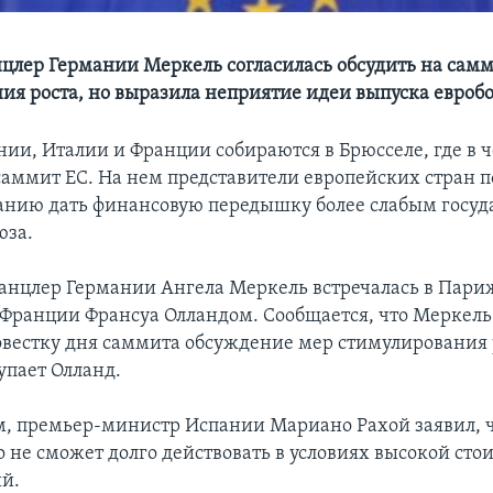
цлер Германии Меркель согласилась обсудить на сам
ия роста, но выразила неприятие идеи выпуска евроб
ии, Италии и Франции собираются в Брюсселе, где в ч
саммит ЕС. На нем представители европейских стран 
анию дать финансовую передышку более слабым госуд
юза.
анцлер Германии Ангела Меркель встречалась в Пари
Франции Франсуа Олландом. Сообщается, что Меркель 
овестку дня саммита обсуждение мер стимулирования р
упает Олланд.
, премьер-министр Испании Мариано Рахой заявил, ч
о не сможет долго действовать в условиях высокой сто
й.