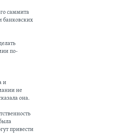
ого саммита
и банковских
делать
мии по-
а и
мании не
казала она.
тственность
 была
огут привести