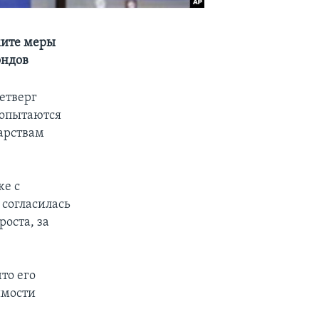
мите меры
ондов
етверг
попытаются
арствам
же с
согласилась
оста, за
то его
имости