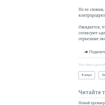
По ее словам
контрпродук
Ожидается, ч
согласуют «д
серьезные эк
Поделит
This item is part of
В мире
Э
Читайте 
Новый премьер 