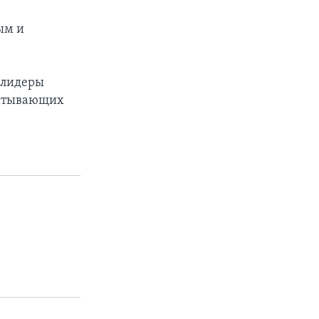
ым и
 лидеры
пытывающих