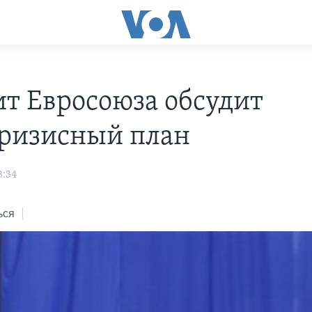
т Евросоюза обсудит
ризисный план
3:34
ься