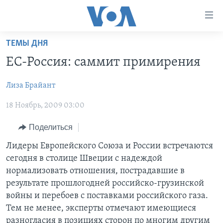
Линки
доступности
Перейти
ТЕМЫ ДНЯ
на
ГЛАВНОЕ
ЕС-Россия: саммит примирения
основной
ПРОГРАММЫ
контент
Лиза Брайант
ПРОЕКТЫ
Перейти
АМЕРИКА
к
18 Ноябрь, 2009 03:00
ЭКСПЕРТИЗА
НОВОСТИ ЗА МИНУТУ
УЧИМ АНГЛИЙСКИЙ
основной
ИНТЕРВЬЮ
ИТОГИ
НАША АМЕРИКАНСКАЯ ИСТОРИЯ
навигации
Поделиться
Перейти
ФАКТЫ ПРОТИВ ФЕЙКОВ
ПОЧЕМУ ЭТО ВАЖНО?
А КАК В АМЕРИКЕ?
Лидеры Европейского Союза и России встречаются
в
сегодня в столице Швеции с надеждой
ЗА СВОБОДУ ПРЕССЫ
ДИСКУССИЯ VOA
АРТЕФАКТЫ
поиск
нормализовать отношения, пострадавшие в
УЧИМ АНГЛИЙСКИЙ
ДЕТАЛИ
АМЕРИКАНСКИЕ ГОРОДКИ
результате прошлогодней российско-грузинской
войны и перебоев с поставками российского газа.
ВИДЕО
НЬЮ-ЙОРК NEW YORK
ТЕСТЫ
Тем не менее, эксперты отмечают имеющиеся
ПОДПИСКА НА НОВОСТИ
АМЕРИКА. БОЛЬШОЕ ПУТЕШЕСТВИЕ
разногласия в позициях сторон по многим другим