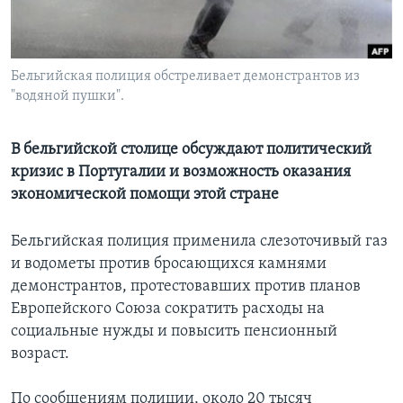
Learning English
Бельгийская полиция обстреливает демонстрантов из
СОЦИАЛЬНЫЕ СЕТИ
"водяной пушки".
В бельгийской столице обсуждают политический
Языки
кризис в Португалии и возможность оказания
экономической помощи этой стране
Бельгийская полиция применила слезоточивый газ
и водометы против бросающихся камнями
демонстрантов, протестовавших против планов
Европейского Cоюза сократить расходы на
социальные нужды и повысить пенсионный
возраст.
По сообщениям полиции, около 20 тысяч