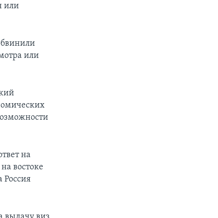
н или
 обвинили
мотра или
ский
ономических
возможности
ответ на
на востоке
а Россия
а выдачу виз