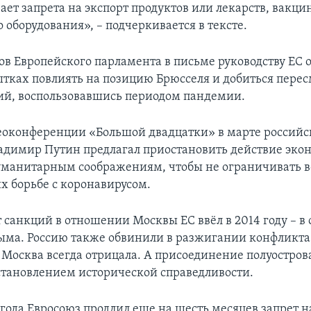
ает запрета на экспорт продуктов или лекарств, вакци
 оборудования», – подчеркивается в тексте.
нов Европейского парламента в письме руководству ЕС
ытках повлиять на позицию Брюсселя и добиться перес
ий, воспользовавшись периодом пандемии.
еоконференции «Большой двадцатки» в марте россий
адимир Путин предлагал приостановить действие эк
уманитарным соображениям, чтобы не ограничивать 
их борьбе с коронавирусом.
санкций в отношении Москвы ЕС ввёл в 2014 году – в 
ма. Россию также обвинили в разжигании конфликта 
 Москва всегда отрицала. А присоединение полуостров
становлением исторической справедливости.
 года Евросоюз продлил еще на шесть месяцев запрет н