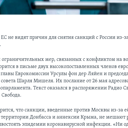
е ЕС не видят причин для снятия санкций с России из-
.
 ограничительных мер, связанных с конфликтом на во
орится в письме двух высокопоставленных членов евр
– главы Еврокомиссии Урсулы фон дер Ляйен и председ
 совета Шарля Мишеля. Их послание от 26 мая адресов
ропарламента. Текст оказался в распоряжении Радио С
 Свобода.
рится, что санкции, введенные против Москвы из-за е
 территории Донбасса и аннексии Крыма, не мешают
ивостоять эпидемии коронавирусной инфекции. «Ни од