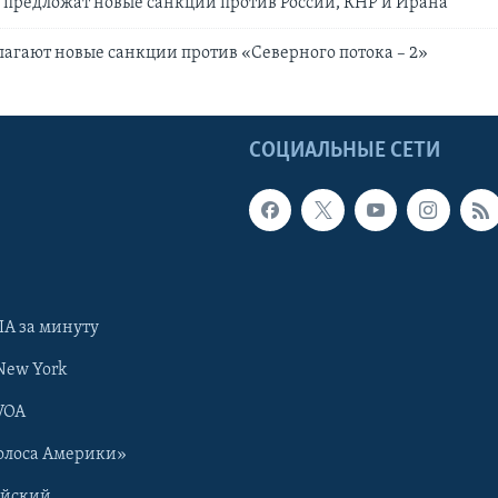
предложат новые санкции против России, КНР и Ирана
агают новые санкции против «Северного потока – 2»
Ы
СОЦИАЛЬНЫЕ СЕТИ
А за минуту
New York
VOA
олоса Америки»
ийский