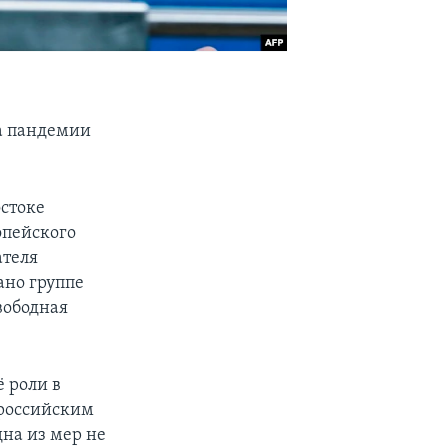
за пандемии
стоке
опейского
ателя
ано группе
вободная
ё роли в
 российским
на из мер не