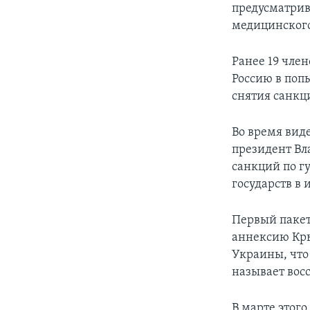
предусматрив
медицинского
Ранее 19 чле
Россию в поп
снятия санкц
Во время вид
президент Вл
санкций по г
государств в 
Первый пакет 
аннексию Кры
Украины, что
называет вос
В марте этого