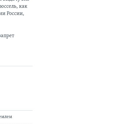
юссель, как
ии России,
запрет
ремлем