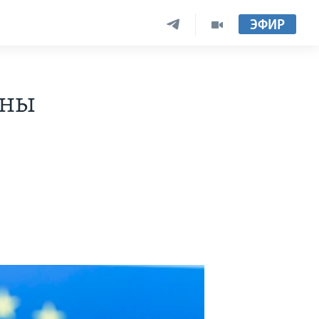
ЭФИР
ены