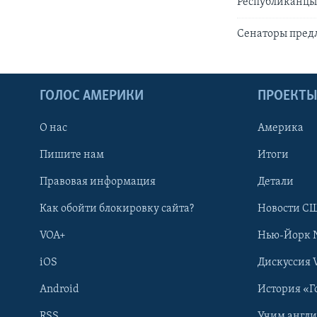
Республиканцы 
Сенаторы предл
ГОЛОС АМЕРИКИ
ПРОЕКТ
О нас
Америка
Пишите нам
Итоги
Правовая информация
Детали
Как обойти блокировку сайта?
Новости СШ
VOA+
Нью-Йорк 
iOS
Дискуссия 
Android
История «Г
RSS
Учим англ