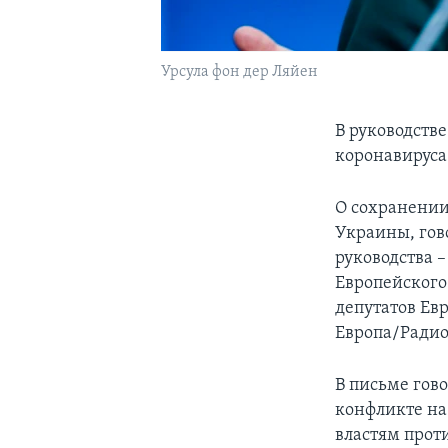
Урсула фон дер Ляйен
В руководств
коронавируса
О сохранении
Украины, гов
руководства 
Европейского
депутатов Ев
Европа/Радио
В письме гово
конфликте на
властям прот