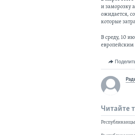
и заморозку 
ожидается, с
которые затр
В среду, 10 и
европейским 
Поделит
Рад
Читайте 
Республиканцы 