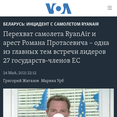
Линки
доступности
Перейти
БЕЛАРУСЬ: ИНЦИДЕНТ С САМОЛЕТОМ RYANAIR
на
ГЛАВНОЕ
Перехват самолета RyanAir и
основной
ПРОГРАММЫ
контент
арест Романа Протасевича – одна
ПРОЕКТЫ
Перейти
АМЕРИКА
из главных тем встречи лидеров
к
ЭКСПЕРТИЗА
НОВОСТИ ЗА МИНУТУ
УЧИМ АНГЛИЙСКИЙ
основной
27 государств-членов ЕС
ИНТЕРВЬЮ
ИТОГИ
НАША АМЕРИКАНСКАЯ ИСТОРИЯ
навигации
Перейти
24 Май, 2021 22:12
ФАКТЫ ПРОТИВ ФЕЙКОВ
ПОЧЕМУ ЭТО ВАЖНО?
А КАК В АМЕРИКЕ?
в
Григорий Жигалов
Марика Урб
ЗА СВОБОДУ ПРЕССЫ
ДИСКУССИЯ VOA
АРТЕФАКТЫ
поиск
УЧИМ АНГЛИЙСКИЙ
ДЕТАЛИ
АМЕРИКАНСКИЕ ГОРОДКИ
ВИДЕО
НЬЮ-ЙОРК NEW YORK
ТЕСТЫ
ПОДПИСКА НА НОВОСТИ
АМЕРИКА. БОЛЬШОЕ ПУТЕШЕСТВИЕ