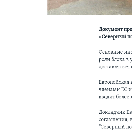
Документ пре
«Северный по
Основные инс
роли блока в 
доставляться
Европейская к
членами ЕС и
вводит более 
Докладчик Ев
соглашения, в
“Северный по