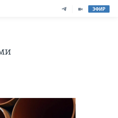
ЭФИР
ами