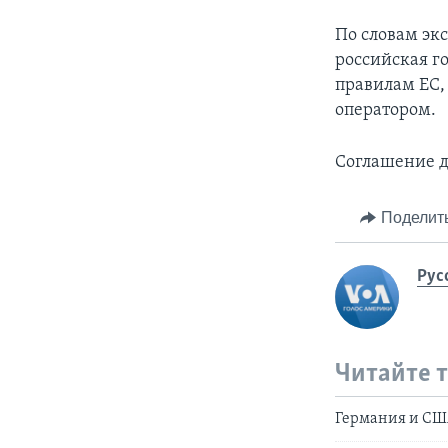
По словам эк
российская г
правилам ЕС,
оператором.
Соглашение д
Поделит
Рус
Читайте 
Германия и США