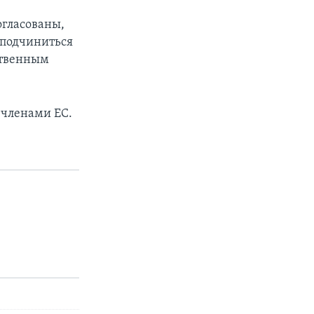
огласованы,
 подчиниться
ственным
 членами ЕС.