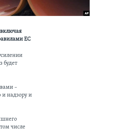
 включая
правилами ЕС
усилении
з будет
твами –
 и надзору и
няшнего
 том числе