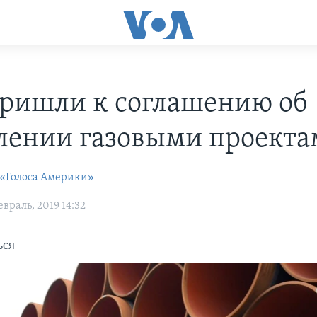
пришли к соглашению об
лении газовыми проект
 «Голоса Америки»
враль, 2019 14:32
ься