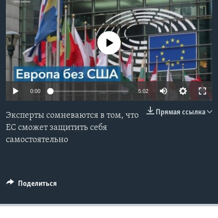
Learning English
No media source currently available
СОЦИАЛЬНЫЕ СЕТИ
Языки
0:00
5:02
Прямая ссылка
Эксперты сомневаются в том, что
ЕС сможет защитить себя
самостоятельно
Поделиться