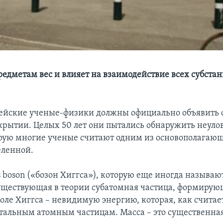
редметам вес и влияет на взаимодействие всех субстан
пейские ученые-физики должны официально объявить 
крытии. Целых 50 лет они пытались обнаружить неул
орую многие ученые считают одним из основополагаю
еленной.
s boson («бозон Хиггса»), которую еще иногда называю
 существующая в теории субатомная частица, формирую
оле Хиггса – невидимую энергию, которая, как считае
стальным атомным частицам. Масса – это существенна