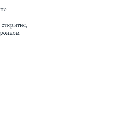
вно
ь открытие,
дронном