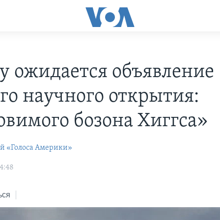
ду ожидается объявление
го научного открытия:
овимого бозона Хиггса»
ей «Голоса Америки»
4:48
ься