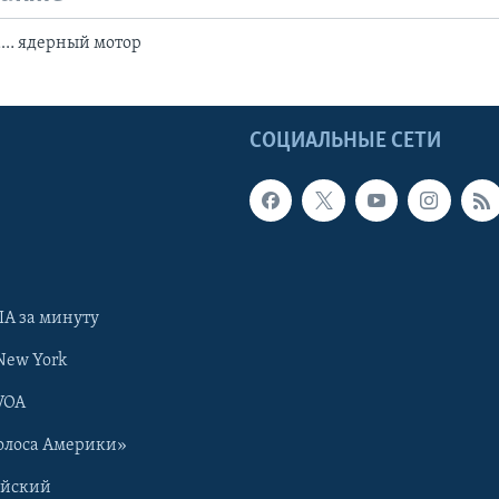
а… ядерный мотор
Ы
СОЦИАЛЬНЫЕ СЕТИ
А за минуту
New York
VOA
олоса Америки»
ийский