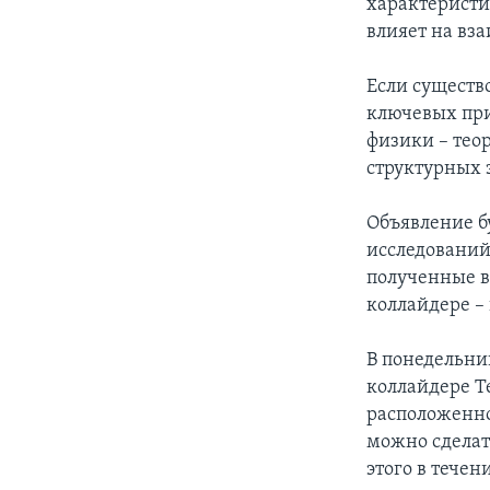
характеристи
влияет на вз
Если существ
ключевых при
физики – теор
структурных 
Объявление б
исследований
полученные в
коллайдере –
В понедельни
коллайдере T
расположенно
можно сделать
этого в тече