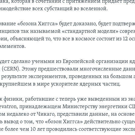
ака, которая в сочетании с притяжением придает пред
аимодействие всех субстанций во вселенной.
ование «бозона Хиггса» будет доказано, будет подтвер
нципов так называемой «стандартной модели» совр
ии, объясняющей то, что все в космосе состоит из 12 
элементов.
удет сделано учеными из Европейской организации я
 (CERN). Этому предшествовали многочисленные дан
 результате экспериментов, проведенных на большом
 крупнейшем в мире ускорителе ядерных частиц.
к физики, работавшие с теперь уже выведенным из эк
evatron, принадлежащем Министерству энергетики С
м недалеко от Чикаго, представили данные, на основ
 вывод о том, что «бозон Хиггса» действительно сущес
ние более чем 10 лет проводились соответствующие экс