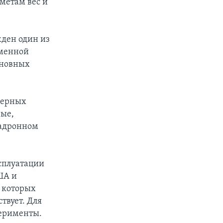
метам вес и
жден один из
еменной
основных
дерных
ные,
 адронном
сплуатации
ША и
е которых
твует. Для
перименты.