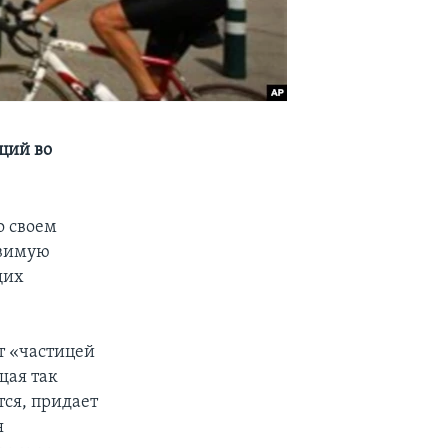
ций во
о своем
овимую
щих
т «частицей
щая так
тся, придает
я