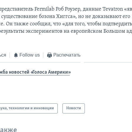
редставитель Fermilab Роб Роузер, данные Tevatron «я
 существование бозона Хиггса», но не доказывают его
. Он также сообщил, что «для того, чтобы подтвердит
результаты экспериментов на европейском Большом а
ься
Follow us
Распечатать
жба новостей «Голоса Америки»
ука, технологии и инновации
Новости
также