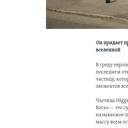
Он придает п
вселенной
В среду евро
последнем от
частицу, кот
элементов вс
Частица Higg
Бога» -- это
называемое п
массу всем о