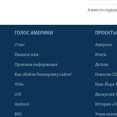
А вместо сердц
ГОЛОС АМЕРИКИ
ПРОЕКТ
О нас
Америка
Пишите нам
Итоги
Правовая информация
Детали
Как обойти блокировку сайта?
Новости СШ
VOA+
Нью-Йорк 
iOS
Дискуссия 
Android
История «Г
RSS
Учим англ