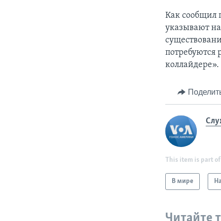
Как сообщил п
указывают на
существование
потребуются 
коллайдере».
Поделит
Слу
This item is part of
В мире
На
Читайте 