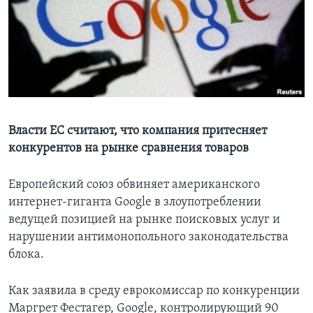
Learning English
СОЦИАЛЬНЫЕ СЕТИ
Языки
Власти ЕС считают, что компания притесняет
конкурентов на рынке сравнения товаров
Европейский союз обвиняет американского
интернет-гиганта Google в злоупотреблении
ведущей позицией на рынке поисковых услуг и
нарушении антимонопольного законодательства
блока.
Как заявила в среду еврокомиссар по конкуренции
Маргрет Фестагер, Google, контролирующий 90