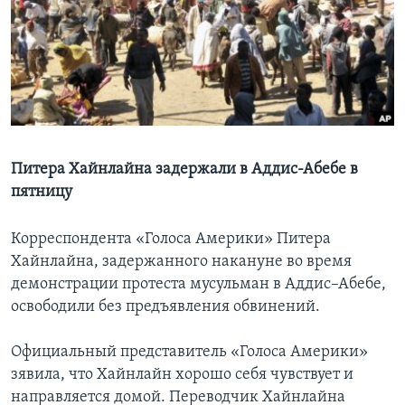
Learning English
СОЦИАЛЬНЫЕ СЕТИ
Языки
Питера Хайнлайна задержали в Аддис-Абебе в
пятницу
Корреспондента «Голоса Америки» Питера
Хайнлайна, задержанного накануне во время
демонстрации протеста мусульман в Аддис–Абебе,
освободили без предъявления обвинений.
Официальный представитель «Голоса Америки»
зявила, что Хайнлайн хорошо себя чувствует и
направляется домой. Переводчик Хайнлайна