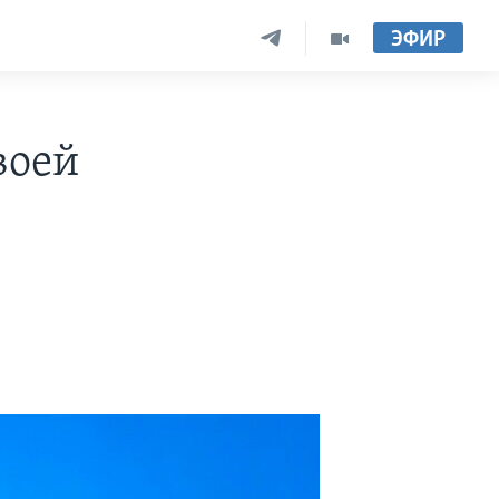
ЭФИР
воей