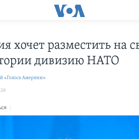
ия хочет разместить на с
тории дивизию НАТО
ей «Голоса Америки»
:26
ься