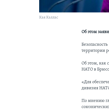
Кая Каллас
Об этом заяв
Безопасность
территории р
Об этом, как
НАТО в Брюсс
«Для обеспеч
дивизия НАТО»
По мнению гл
союзнических