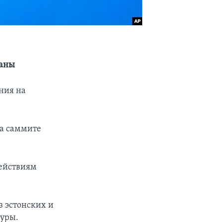
раны
ния на
на саммите
действиям
з эстонских и
туры.