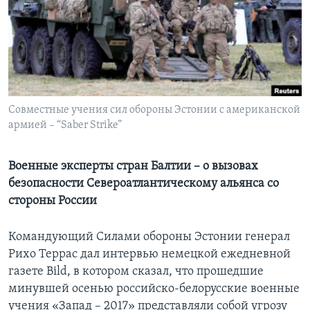
Learning English
СОЦИАЛЬНЫЕ СЕТИ
Совместные учения сил обороны Эстонии с американской
армией – “Saber Strike”
Языки
Военные эксперты стран Балтии – о вызовах
безопасности Североатлантическому альянса со
стороны России
Командующий Силами обороны Эстонии генерал
Рихо Террас дал интервью немецкой ежедневной
газете Bild, в котором сказал, что прошедшие
минувшей осенью российско-белорусские военные
учения «Запад – 2017» представляли собой угрозу