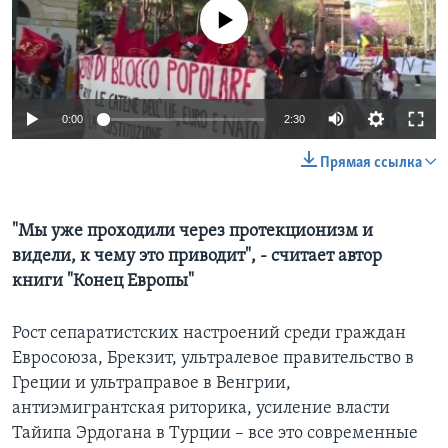
No media source currently available
Learning English
СОЦИАЛЬНЫЕ СЕТИ
0:00
2:30
Прямая ссылка
Языки
"Мы уже проходили через протекционизм и
видели, к чему это приводит", - считает автор
книги "Конец Европы"
Рост сепаратистских настроений среди граждан
Евросоюза, Брекзит, ультралевое правительство в
Греции и ультраправое в Венгрии,
антиэмигрантская риторика, усиление власти
Тайипа Эрдогана в Турции – все это современные